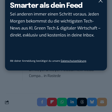
Marketing Manager – Content
Smarter als dein Feed
Marketing /...
Sei anderen immer einen Schritt voraus. Jeden
Acura Fachklinik GmbH
in
Albstadt
Morgen bekommst du die wichtigsten Tech-
News aus KI, Green Tech & digitaler Wirtschaft –
Referent (m/w/d) Technik & Netzwerke
direkt, exklusiv und kostenlos in deine Inbox.
DVGW Deutscher Verein des Gas- und
Wasserfac...
in
Bonn
Social Media Manager / Content Creator
Mit deiner Anmeldung bestätigst du unsere
Datenschutzerklärung
.
(m/w/d)
Dr. Meyer & Meyer-Peteaux New Media
Compa...
in
Rastede