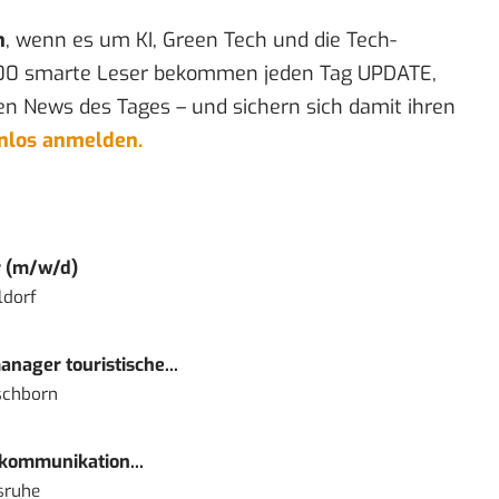
n
, wenn es um KI, Green Tech und die Tech-
00 smarte Leser bekommen jeden Tag UPDATE,
en News des Tages – und sichern sich damit ihren
enlos anmelden.
r (m/w/d)
ldorf
nager touristische...
schborn
kommunikation...
sruhe