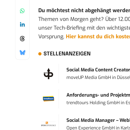
Du möchtest nicht abgehängt werde
Themen von Morgen geht? Über 12.0
unser Tech-Briefing mit den wichtigst
Vorsprung.
Hier kannst du dich kost
STELLENANZEIGEN
Social Media Content Creato
moveUP Media GmbH
in
Düsse
Anforderungs- und Projektma
trendtours Holding GmbH
in
E
Social Media Manager – Web
Open Experience GmbH
in
Karl