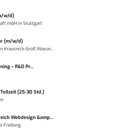
m/w/d)
haft mbH
in
Stuttgart
or (m/w/d)
in
Krausnick-Groß Wasse...
ning – R&D Pr...
eilzeit (25-30 Std.)
en
eich Webdesign &amp...
i Freiberg