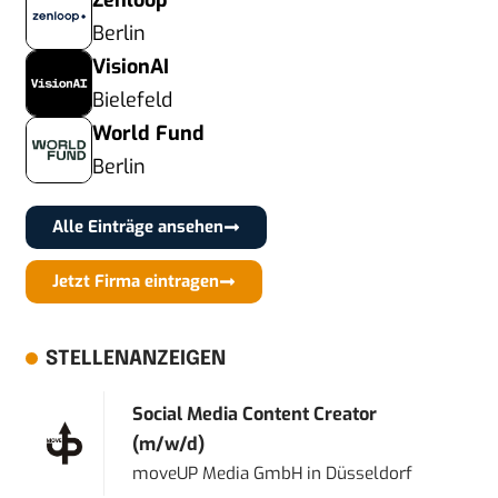
Zenloop
Berlin
VisionAI
Bielefeld
World Fund
Berlin
Alle Einträge ansehen
Jetzt Firma eintragen
STELLENANZEIGEN
Social Media Content Creator
(m/w/d)
moveUP Media GmbH
in
Düsseldorf