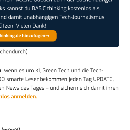
cks kannst du BASIC thinking kostenlos als
und damit unabhängigen Tech-Journalismus
ützen. Vielen Dank!
thinking.de hinzufügen
ischendurch)
n
, wenn es um KI, Green Tech und die Tech-
00 smarte Leser bekommen jeden Tag UPDATE,
en News des Tages – und sichern sich damit ihren
enlos anmelden.
r (m/w/d)