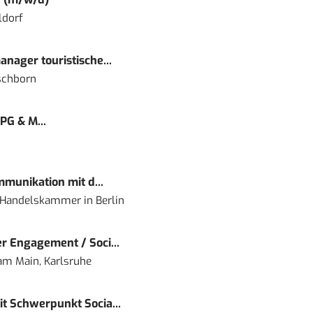
ldorf
nager touristische...
schborn
PG & M...
mmunikation mit d...
nd Handelskammer
in
Berlin
r Engagement / Soci...
 am Main, Karlsruhe
t Schwerpunkt Socia...