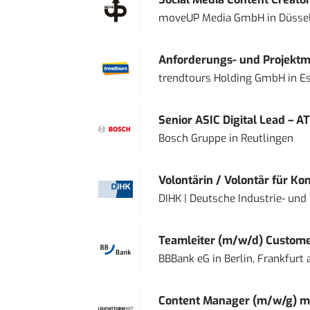
moveUP Media GmbH
in
Düsse
Anforderungs- und Projektma
trendtours Holding GmbH
in
E
Senior ASIC Digital Lead – AT
Bosch Gruppe
in
Reutlingen
Volontärin / Volontär für Ko
DIHK | Deutsche Industrie- u
Teamleiter (m/w/d) Custome
BBBank eG
in
Berlin, Frankfurt
Content Manager (m/w/g) mi