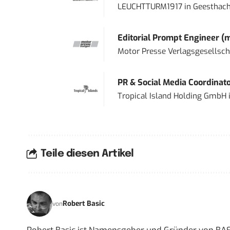
LEUCHTTURM1917
in
Geesthach
Editorial Prompt Engineer (
Motor Presse Verlagsgesellsc
PR & Social Media Coordinat
Tropical Island Holding GmbH
Teile diesen Artikel
Robert Basic
von
Robert Basic ist Namensgeber und Gründer von BAS