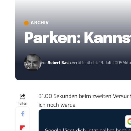
ARCHIV
Parken: Kanns
von
Robert Basic
Veröffentlicht: 19. Juli 2005
Aktu
31.00 Sekunden
beim zweiten Versuch 
Teilen
ich noch werde.
Google lässt dich jetzt selbst bes