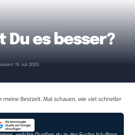
t Du es besser?
alisiert: 19. Juli 2005
meine Bestzeit. Mal schauen, wie viel schneller
timmen, welche Quellen du in der Suche häufiger