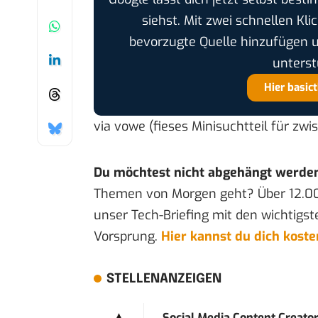
siehst. Mit zwei schnellen Kli
bevorzugte Quelle hinzufügen 
unterst
Hier basic
via
vowe
(fieses Minisuchtteil für zw
Du möchtest nicht abgehängt werde
Themen von Morgen geht? Über 12.0
unser Tech-Briefing mit den wichtigst
Vorsprung.
Hier kannst du dich kost
STELLENANZEIGEN
Social Media Content Creato