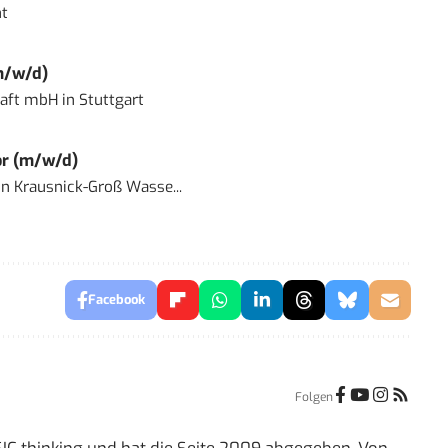
t
m/w/d)
haft mbH
in
Stuttgart
or (m/w/d)
in
Krausnick-Groß Wasse...
Facebook
Folgen
IC thinking und hat die Seite 2009 abgegeben. Von