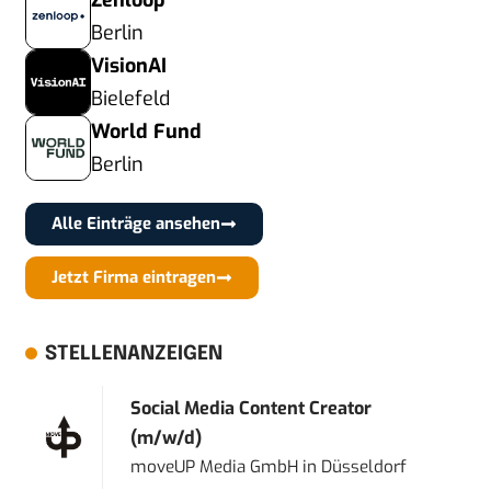
Zenloop
Berlin
VisionAI
Bielefeld
World Fund
Berlin
Alle Einträge ansehen
Jetzt Firma eintragen
STELLENANZEIGEN
Social Media Content Creator
(m/w/d)
moveUP Media GmbH
in
Düsseldorf