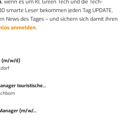
n
, wenn es um KI, Green Tech und die Tech-
00 smarte Leser bekommen jeden Tag UPDATE,
en News des Tages – und sichern sich damit ihren
enlos anmelden.
r (m/w/d)
ldorf
nager touristische...
schborn
 Manager (m/w/...