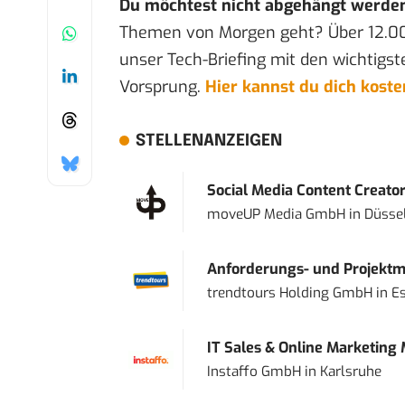
Du möchtest nicht abgehängt werde
Themen von Morgen geht? Über 12.0
unser Tech-Briefing mit den wichtigst
Vorsprung.
Hier kannst du dich kost
STELLENANZEIGEN
Social Media Content Creato
moveUP Media GmbH
in
Düsse
Anforderungs- und Projektma
trendtours Holding GmbH
in
E
IT Sales & Online Marketing
Instaffo GmbH
in
Karlsruhe