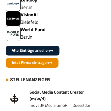
Zenloop
Berlin
VisionAI
Bielefeld
World Fund
Berlin
Alle Einträge ansehen
Jetzt Firma eintragen
STELLENANZEIGEN
Social Media Content Creator
(m/w/d)
moveUP Media GmbH
in
Düsseldorf