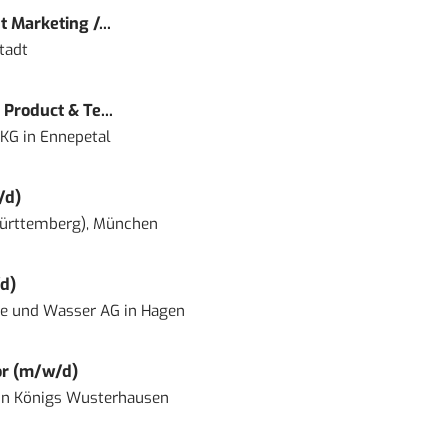
 Marketing /...
tadt
Product & Te...
 KG
in
Ennepetal
/d)
ürttemberg), München
d)
ie und Wasser AG
in
Hagen
or (m/w/d)
in
Königs Wusterhausen