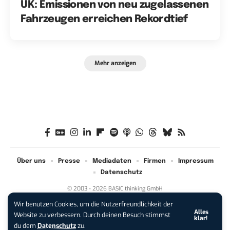
UK: Emissionen von neu zugelassenen
Fahrzeugen erreichen Rekordtief
Mehr anzeigen
Über uns
Presse
Mediadaten
Firmen
Impressum
Datenschutz
© 2003 - 2026 BASIC thinking GmbH
Wir benutzen Cookies, um die Nutzerfreundlichkeit der
Alles
iPhone 17 Pro sichern:
Für 1 € +
Website zu verbessern. Durch deinen Besuch stimmst
klar!
200 € Hardware-Bonus!
du dem
Datenschutz
zu.