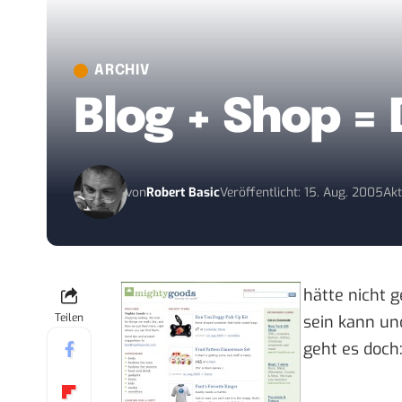
ARCHIV
Blog + Shop =
von
Robert Basic
Veröffentlicht: 15. Aug. 2005
Akt
hätte nicht g
Teilen
sein kann un
geht es doch