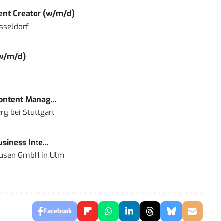
tent Creator (w/m/d)
sseldorf
(w/m/d)
Content Manag...
rg bei Stuttgart
siness Inte...
ausen GmbH
in
Ulm
Facebook