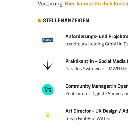
Vorsprung.
Hier kannst du dich kost
STELLENANZEIGEN
Anforderungs- und Projektma
trendtours Holding GmbH
in
E
Praktikant*in – Social Media
Garados Swimwear – MWN Ho
Community Manager:in Open
Zentrum für Digitale Souveränit
Art Director – UX Design / Ad
meap GmbH
in
Witten