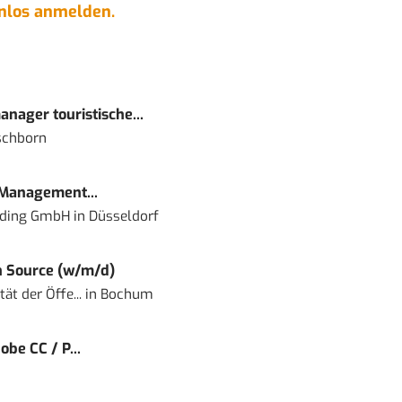
enlos anmelden.
nager touristische...
schborn
 Management...
lding GmbH
in
Düsseldorf
 Source (w/m/d)
ät der Öffe...
in
Bochum
obe CC / P...