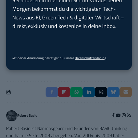
Sei anderen immer einen Schritt voraus. Jeden
Morgen bekommst du die wichtigsten Tech-
PR & Social Media Coordinator (m/w/d)
News aus KI, Green Tech & digitaler Wirtschaft –
Tropical Island Holding GmbH
in
Krausnick-
direkt, exklusiv und kostenlos in deine Inbox.
Groß Wasse...
Working Student Digital Learning – R&D
Pr...
Mit deiner Anmeldung bestätigst du unsere
Datenschutzerklärung
.
Brainlab
in
Munich
Robert Basic
Robert Basic ist Namensgeber und Gründer von BASIC thinking
und hat die Seite 2009 abgegeben. Von 2004 bis 2009 hat er