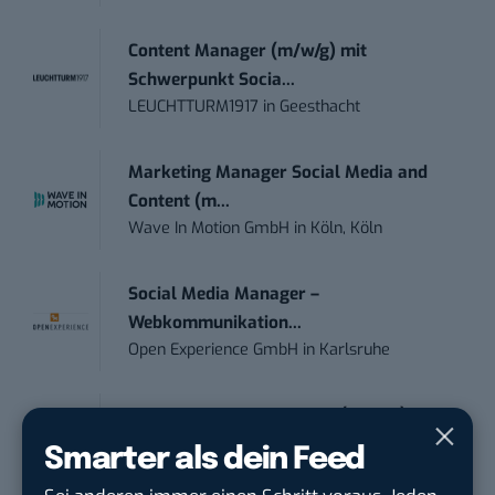
Content Manager (m/w/g) mit
Schwerpunkt Socia...
LEUCHTTURM1917
in
Geesthacht
Marketing Manager Social Media and
Content (m...
Wave In Motion GmbH
in
Köln, Köln
Social Media Manager –
Webkommunikation...
Open Experience GmbH
in
Karlsruhe
Editorial Prompt Engineer (m/w/d)
Motor Presse Verlagsgesellschaft mbH
in
Smarter als dein Feed
Stuttgart