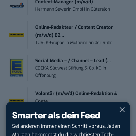
Content-Manager (m/w/d)
Hermann Sewerin GmbH
in
Gütersloh
Online-Redakteur / Content Creator
(m/w/d) B2...
TURCK-Gruppe
in
Mülheim an der Ruhr
Social Media – / Channel – Lead (...
EDEKA Südwest Stiftung & Co. KG
in
Offenburg
Volontär (m/w/d) Online-Redaktion &
Conte...
TURCK-Gruppe
in
Mülheim an der Ruhr
Smarter als dein Feed
Sei anderen immer einen Schritt voraus. Jeden
Digital Forensic Analyst (f/m/d)
Morgen bekommst du die wichtigsten Tech-
ZEISS
in
Oberkochen (Baden-Württemberg),