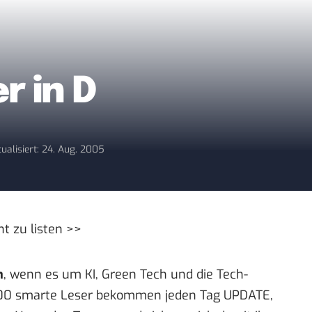
r in D
ualisiert: 24. Aug. 2005
t zu listen >>
n
, wenn es um KI, Green Tech und die Tech-
00 smarte Leser bekommen jeden Tag UPDATE,