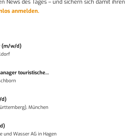
en News des Tages – und sichern sich damit ihren
enlos anmelden.
r (m/w/d)
ldorf
nager touristische...
schborn
/d)
ürttemberg), München
d)
ie und Wasser AG
in
Hagen