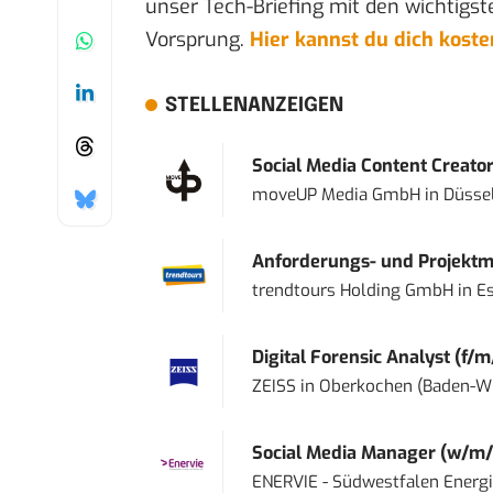
unser Tech-Briefing mit den wichtigst
Vorsprung.
Hier kannst du dich kost
STELLENANZEIGEN
Social Media Content Creato
moveUP Media GmbH
in
Düsse
Anforderungs- und Projektma
trendtours Holding GmbH
in
E
Digital Forensic Analyst (f/m
ZEISS
in
Oberkochen (Baden-W
Social Media Manager (w/m/
ENERVIE - Südwestfalen Energ