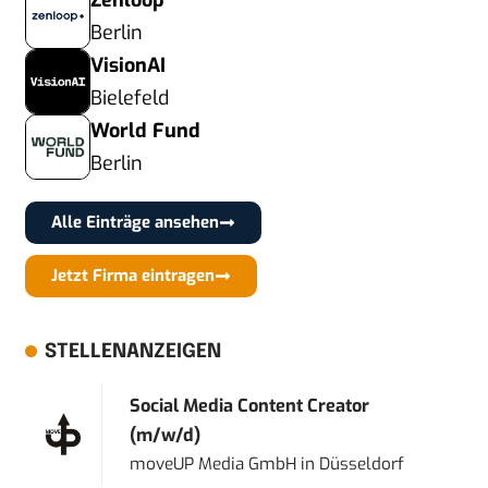
Zenloop
Berlin
VisionAI
Bielefeld
World Fund
Berlin
Alle Einträge ansehen
Jetzt Firma eintragen
STELLENANZEIGEN
Social Media Content Creator
(m/w/d)
moveUP Media GmbH
in
Düsseldorf