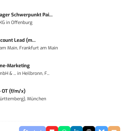
ger Schwerpunkt Pai...
 KG
in
Offenburg
count Lead (m...
 am Main, Frankfurt am Main
ine-Marketing
bH & ...
in
Heilbronn, F...
– OT (f/m/x)
ürttemberg), München