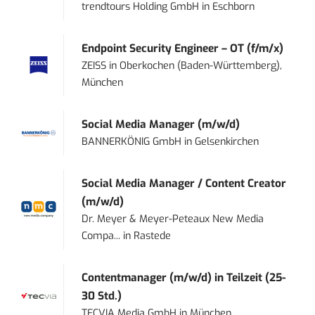
trendtours Holding GmbH
in
Eschborn
Endpoint Security Engineer – OT (f/m/x)
ZEISS
in
Oberkochen (Baden-Württemberg),
München
Social Media Manager (m/w/d)
BANNERKÖNIG GmbH
in
Gelsenkirchen
Social Media Manager / Content Creator
(m/w/d)
Dr. Meyer & Meyer-Peteaux New Media
Compa...
in
Rastede
Contentmanager (m/w/d) in Teilzeit (25-
30 Std.)
TECVIA Media GmbH
in
München