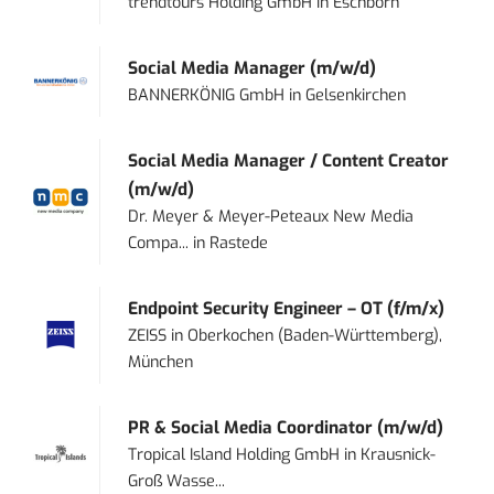
trendtours Holding GmbH
in
Eschborn
Social Media Manager (m/w/d)
BANNERKÖNIG GmbH
in
Gelsenkirchen
Social Media Manager / Content Creator
(m/w/d)
Dr. Meyer & Meyer-Peteaux New Media
Compa...
in
Rastede
Endpoint Security Engineer – OT (f/m/x)
ZEISS
in
Oberkochen (Baden-Württemberg),
München
PR & Social Media Coordinator (m/w/d)
Tropical Island Holding GmbH
in
Krausnick-
Groß Wasse...