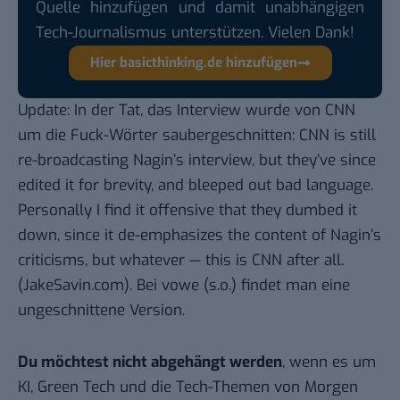
Quelle hinzufügen und damit unabhängigen
Tech-Journalismus unterstützen. Vielen Dank!
Hier basicthinking.de hinzufügen
Update: In der Tat, das Interview wurde von CNN
um die Fuck-Wörter saubergeschnitten: CNN is still
re-broadcasting Nagin’s interview, but they’ve since
edited it for brevity, and bleeped out bad language.
Personally I find it offensive that they dumbed it
down, since it de-emphasizes the content of Nagin’s
criticisms, but whatever — this is CNN after all.
(
JakeSavin.com
). Bei vowe (s.o.) findet man eine
ungeschnittene Version.
Du möchtest nicht abgehängt werden
, wenn es um
KI, Green Tech und die Tech-Themen von Morgen