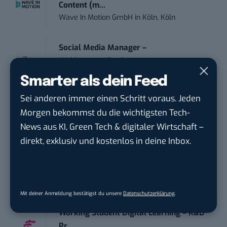
Content (m...
Wave In Motion GmbH
in
Köln, Köln
Social Media Manager –
Webkommunikation...
Open Experience GmbH
in
Karlsruhe
Smarter als dein Feed
Sei anderen immer einen Schritt voraus. Jeden
Editorial Prompt Engineer (m/w/d)
Morgen bekommst du die wichtigsten Tech-
Motor Presse Verlagsgesellschaft mbH
in
News aus KI, Green Tech & digitaler Wirtschaft –
Stuttgart
direkt, exklusiv und kostenlos in deine Inbox.
PR & Social Media Coordinator (m/w/d)
Tropical Island Holding GmbH
in
Krausnick-
Groß Wasse...
Mit deiner Anmeldung bestätigst du unsere
Datenschutzerklärung
.
Working Student Digital Learning – R&D
Pr...