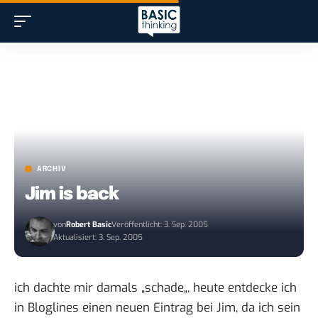
ARCHIV
Jim is back
von
Robert Basic
Veröffentlicht: 3. Sep. 2005
Aktualisiert: 3. Sep. 2005
ich dachte mir damals „
schade
„, heute entdecke ich
in Bloglines einen
neuen Eintrag bei Jim
, da ich sein