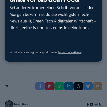
DVGW Deutscher Verein des Gas- und
Sei anderen immer einen Schritt voraus. Jeden
Wasserfac...
in
Bonn
Morgen bekommst du die wichtigsten Tech-
News aus KI, Green Tech & digitaler Wirtschaft –
Social Media Manager / Content Creator
direkt, exklusiv und kostenlos in deine Inbox.
(m/w/d)
Dr. Meyer & Meyer-Peteaux New Media
Compa...
in
Rastede
Mit deiner Anmeldung bestätigst du unsere
Datenschutzerklärung
.
Social Media Specialist (w/m/d)
Personalwerk GmbH
in
Karben
Robert Basic