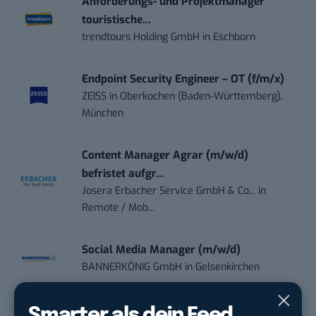
Anforderungs- und Projektmanager
touristische...
trendtours Holding GmbH
in
Eschborn
Endpoint Security Engineer – OT (f/m/x)
ZEISS
in
Oberkochen (Baden-Württemberg),
München
Content Manager Agrar (m/w/d)
befristet aufgr...
Josera Erbacher Service GmbH & Co...
in
Remote / Mob...
Social Media Manager (m/w/d)
BANNERKÖNIG GmbH
in
Gelsenkirchen
Referent (m/w/d) Technik & Netzwerke
Smarter als dein Feed