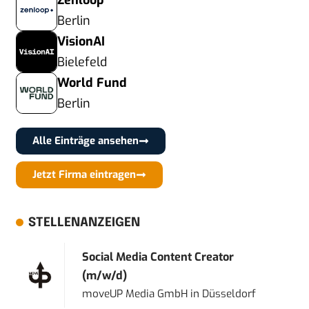
Zenloop
Berlin
VisionAI
Bielefeld
World Fund
Berlin
Alle Einträge ansehen
Jetzt Firma eintragen
STELLENANZEIGEN
Social Media Content Creator
(m/w/d)
moveUP Media GmbH
in
Düsseldorf