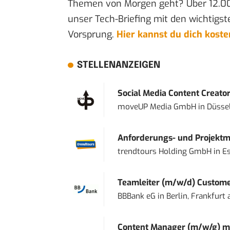
Themen von Morgen geht? Über 12.0
unser Tech-Briefing mit den wichtigst
Vorsprung.
Hier kannst du dich kost
STELLENANZEIGEN
Social Media Content Creato
moveUP Media GmbH
in
Düsse
Anforderungs- und Projektma
trendtours Holding GmbH
in
E
Teamleiter (m/w/d) Custome
BBBank eG
in
Berlin, Frankfurt
Content Manager (m/w/g) mi