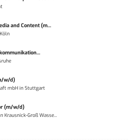
t
dia and Content (m...
 Köln
kommunikation...
sruhe
m/w/d)
haft mbH
in
Stuttgart
or (m/w/d)
in
Krausnick-Groß Wasse...