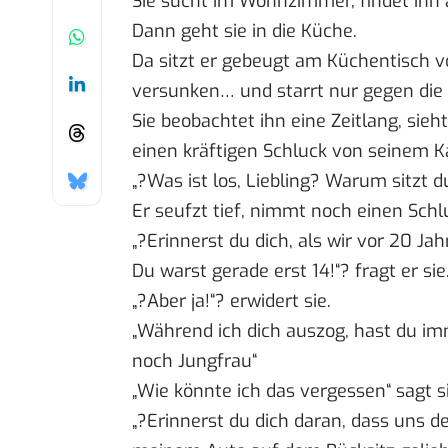
Sie sucht im Wohnzimmer, findet ihn a
Dann geht sie in die Küche.
Da sitzt er gebeugt am Küchentisch vo
versunken… und starrt nur gegen die
Sie beobachtet ihn eine Zeitlang, sie
einen kräftigen Schluck von seinem 
„?Was ist los, Liebling? Warum sitzt d
Er seufzt tief, nimmt noch einen Schl
„?Erinnerst du dich, als wir vor 20 J
Du warst gerade erst 14!“? fragt er sie
„?Aber ja!“? erwidert sie.
„Während ich dich auszog, hast du imm
noch Jungfrau“
„Wie könnte ich das vergessen“ sagt si
„?Erinnerst du dich daran, dass uns d