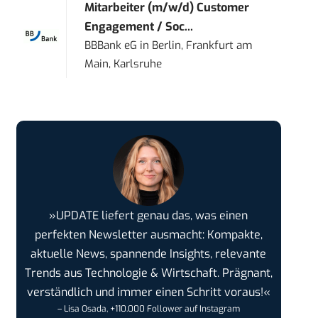
Mitarbeiter (m/w/d) Customer
Engagement / Soc...
BBBank eG
in
Berlin, Frankfurt am
Main, Karlsruhe
»UPDATE liefert genau das, was einen
perfekten Newsletter ausmacht: Kompakte,
aktuelle News, spannende Insights, relevante
Trends aus Technologie & Wirtschaft. Prägnant,
verständlich und immer einen Schritt voraus!«
– Lisa Osada, +110.000 Follower auf Instagram