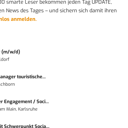
00 smarte Leser bekommen jeden Tag UPDATE,
en News des Tages – und sichern sich damit ihren
enlos anmelden.
r (m/w/d)
ldorf
nager touristische...
schborn
r Engagement / Soci...
 am Main, Karlsruhe
t Schwerpunkt Socia...