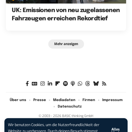
UK: Emissionen von neu zugelassenen
Fahrzeugen erreichen Rekordtief
Mehr anzeigen
Über uns
Presse
Mediadaten
Firmen
Impressum
Datenschutz
© 2003 - 2026 BASIC thinking GmbH
Wir benutzen Cookies, um die Nutzerfreundlichkeit der
Alles
iPhone 17 Pro sichern:
Für 1 € +
Website zu verbessern. Durch deinen Besuch stimmst