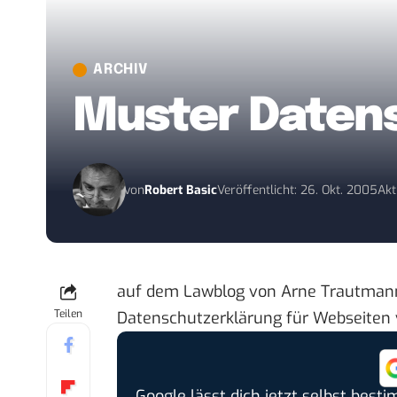
ARCHIV
Muster Datens
von
Robert Basic
Veröffentlicht: 26. Okt. 2005
Akt
auf dem Lawblog von Arne Trautmann
Teilen
Datenschutzerklärung für Webseiten
Google lässt dich jetzt selbst bes