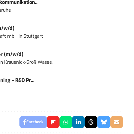
kommunikation...
sruhe
m/w/d)
haft mbH
in
Stuttgart
or (m/w/d)
in
Krausnick-Groß Wasse...
ning – R&D Pr...
Facebook