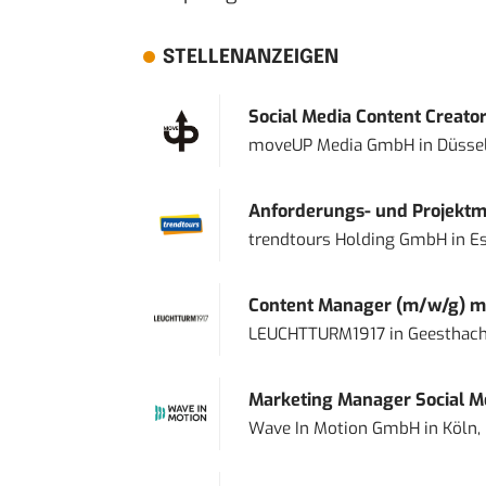
STELLENANZEIGEN
Social Media Content Creato
moveUP Media GmbH
in
Düsse
Anforderungs- und Projektma
trendtours Holding GmbH
in
E
Content Manager (m/w/g) mi
LEUCHTTURM1917
in
Geesthach
Marketing Manager Social Me
Wave In Motion GmbH
in
Köln,