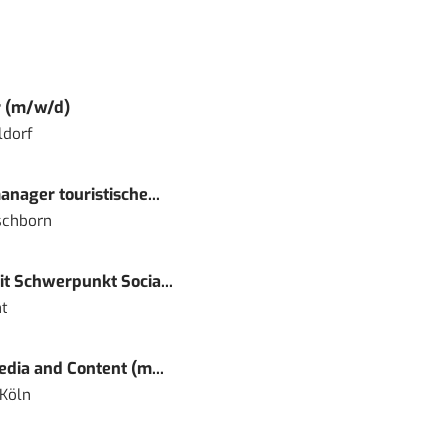
r (m/w/d)
ldorf
nager touristische...
schborn
t Schwerpunkt Socia...
t
dia and Content (m...
 Köln