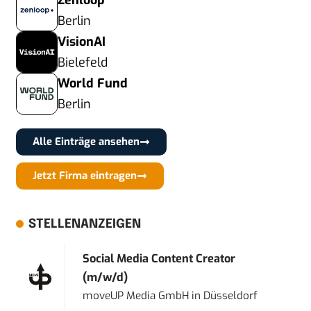
Zenloop
Berlin
VisionAI
Bielefeld
World Fund
Berlin
Alle Einträge ansehen
Jetzt Firma eintragen
STELLENANZEIGEN
Social Media Content Creator
(m/w/d)
moveUP Media GmbH
in
Düsseldorf