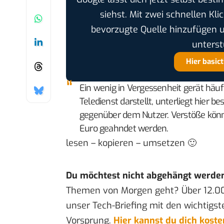
siehst. Mit zwei schnellen Kli
bevorzugte Quelle hinzufügen 
unterst
Hier basic
Ein wenig in Vergessenheit gerät häuf
Teledienst darstellt, unterliegt hier
gegenüber dem Nutzer. Verstöße könn
Euro geahndet werden.
lesen – kopieren – umsetzen 🙂
Du möchtest nicht abgehängt werde
Themen von Morgen geht? Über 12.0
unser Tech-Briefing mit den wichtigst
Vorsprung.
Hier kannst du dich kost