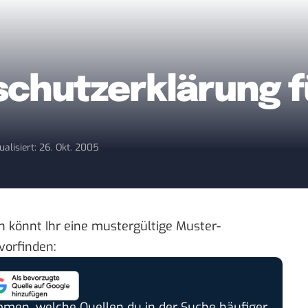
chutzerklärung f
ualisiert: 26. Okt. 2005
 könnt Ihr eine mustergültige
Muster-
vorfinden:
timmen, welche Quellen du in der Suche häufiger