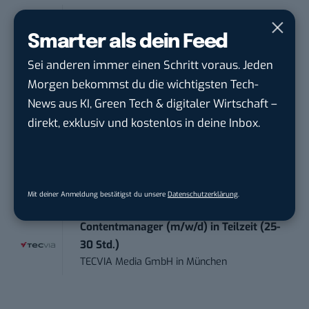
Social Media Manager (m/w/d)
BANNERKÖNIG GmbH
in
Gelsenkirchen
Smarter als dein Feed
Sei anderen immer einen Schritt voraus. Jeden
Editorial Prompt Engineer (m/w/d)
Morgen bekommst du die wichtigsten Tech-
Motor Presse Verlagsgesellschaft mbH
in
News aus KI, Green Tech & digitaler Wirtschaft –
Stuttgart
direkt, exklusiv und kostenlos in deine Inbox.
Working Student Digital Learning – R&D
Pr...
Brainlab
in
Munich
Mit deiner Anmeldung bestätigst du unsere
Datenschutzerklärung
.
Contentmanager (m/w/d) in Teilzeit (25-
30 Std.)
TECVIA Media GmbH
in
München