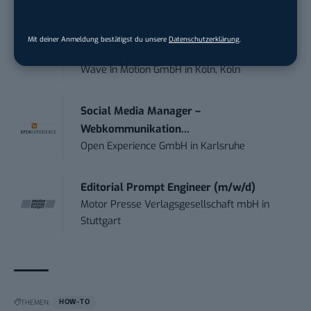
Marketing Manager Social Media and
Mit deiner Anmeldung bestätigst du unsere
Datenschutzerklärung
.
Content (m...
Wave In Motion GmbH
in
Köln, Köln
Social Media Manager –
Webkommunikation...
Open Experience GmbH
in
Karlsruhe
Editorial Prompt Engineer (m/w/d)
Motor Presse Verlagsgesellschaft mbH
in
Stuttgart
THEMEN:
HOW-TO