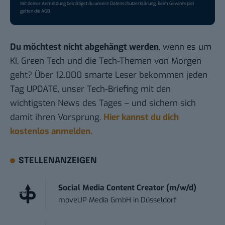
Mit deiner Anmeldung bestätigst du unsere
Datenschutzerklärung
. Beim Gewinnspiel
gelten die
AGB
.
Du möchtest nicht abgehängt werden
, wenn es um
KI, Green Tech und die Tech-Themen von Morgen
geht? Über 12.000 smarte Leser bekommen jeden
Tag UPDATE, unser Tech-Briefing mit den
wichtigsten News des Tages – und sichern sich
damit ihren Vorsprung.
Hier kannst du dich
kostenlos anmelden.
STELLENANZEIGEN
Social Media Content Creator (m/w/d)
moveUP Media GmbH
in
Düsseldorf