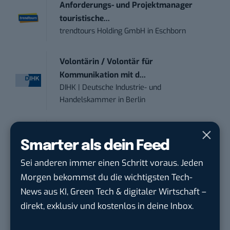
Anforderungs- und Projektmanager
touristische...
trendtours Holding GmbH
in
Eschborn
Volontärin / Volontär für
Kommunikation mit d...
DIHK | Deutsche Industrie- und
Handelskammer
in
Berlin
Teamleiter (m/w/d) Customer
Smarter als dein Feed
Engagement / Soci...
BBBank eG
in
Berlin, Frankfurt am Main,
Sei anderen immer einen Schritt voraus. Jeden
Karlsruhe
Morgen bekommst du die wichtigsten Tech-
News aus KI, Green Tech & digitaler Wirtschaft –
Content Manager (m/w/g) mit
direkt, exklusiv und kostenlos in deine Inbox.
Schwerpunkt Socia...
LEUCHTTURM1917
in
Geesthacht