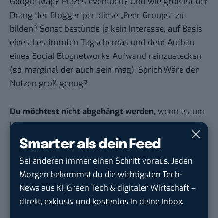
Google Map?
Plazes
eventuell? Und wie groß ist der
Drang der Blogger per, diese „
Peer Groups
“ zu
bilden? Sonst bestünde ja kein Interesse, auf Basis
eines bestimmten Tagschemas und dem Aufbau
eines Social Blognetworks Aufwand reinzustecken
(so marginal der auch sein mag). Sprich:Wäre der
Nutzen groß genug?
Du möchtest nicht abgehängt werden
, wenn es um
KI, Green Tech und die Tech-Themen von Morgen
geht? Über 12.000 smarte Leser bekommen jeden
Smarter als dein Feed
Tag UPDATE, unser Tech-Briefing mit den
Sei anderen immer einen Schritt voraus. Jeden
wichtigsten News des Tages – und sichern sich
Morgen bekommst du die wichtigsten Tech-
damit ihren Vorsprung.
Hier kannst du dich
News aus KI, Green Tech & digitaler Wirtschaft –
kostenlos anmelden.
direkt, exklusiv und kostenlos in deine Inbox.