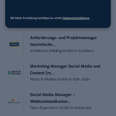
STELLENANZEIGEN
Social Media Content Creator (m/w/d)
Mit deiner Anmeldung bestätigst du unsere
Datenschutzerklärung
.
moveUP Media GmbH
in
Düsseldorf
Anforderungs- und Projektmanager
touristische...
trendtours Holding GmbH
in
Eschborn
Marketing Manager Social Media and
Content (m...
Wave In Motion GmbH
in
Köln, Köln
Social Media Manager –
Webkommunikation...
Open Experience GmbH
in
Karlsruhe