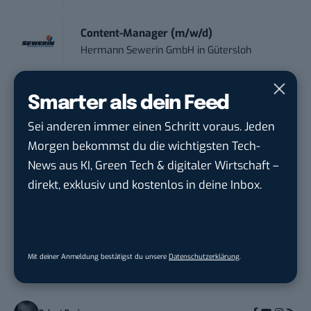
Content-Manager (m/w/d)
Hermann Sewerin GmbH
in
Gütersloh
Online-Redakteur / Content Creator
Smarter als dein Feed
(m/w/d) B2...
Sei anderen immer einen Schritt voraus. Jeden
TURCK-Gruppe
in
Mülheim an der Ruhr
Morgen bekommst du die wichtigsten Tech-
News aus KI, Green Tech & digitaler Wirtschaft –
direkt, exklusiv und kostenlos in deine Inbox.
THEMEN:
GOOGLE
WORDPRESS
Mit deiner Anmeldung bestätigst du unsere
Datenschutzerklärung
.