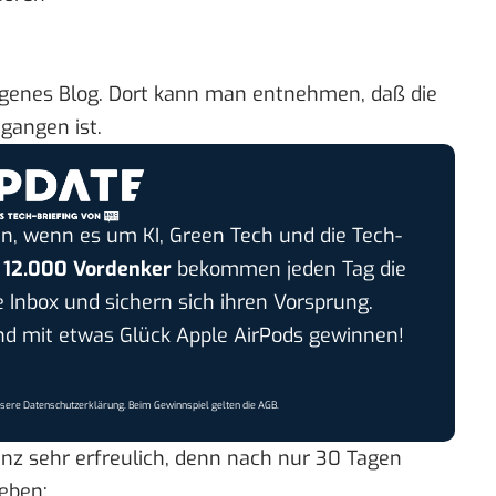
igenes Blog
. Dort kann man
entnehmen
, daß die
gangen ist.
n, wenn es um KI, Green Tech und die Tech-
r
12.000 Vordenker
bekommen jeden Tag die
e Inbox und sichern sich ihren Vorsprung.
 mit etwas Glück Apple AirPods gewinnen!
nsere
Datenschutzerklärung
. Beim Gewinnspiel gelten die
AGB
.
anz sehr erfreulich, denn nach nur 30 Tagen
eben: