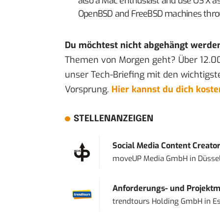
also a Mac enthusiast and use OS X 
OpenBSD and FreeBSD machines thro
Du möchtest nicht abgehängt werde
Themen von Morgen geht? Über 12.0
unser Tech-Briefing mit den wichtigst
Vorsprung.
Hier kannst du dich kost
STELLENANZEIGEN
Social Media Content Creato
moveUP Media GmbH
in
Düsse
Anforderungs- und Projektma
trendtours Holding GmbH
in
E