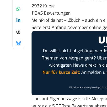
2932 Kurse
11345 Bewertungen
MeinProf.de hat – löblich – auch ein
e
Seite erst Anfang November online ge
Du willst nicht abgehängt werde
Themen von Morgen geht? Übe
wichtigsten News direkt in di
Nur für kurze Zeit:
Anmelden und
Mit deiner Anmeldung bestätigst du u
Und laut Eigenaussage ist die Akzept
wurde die 5.000ste Bewertung abgeg