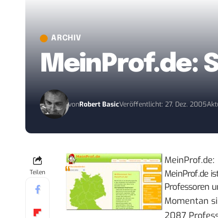
ARCHIV
MeinProf.de: 
von
Robert Basic
Veröffentlicht: 27. Dez. 2005
Akt
MeinProf.de
:
MeinProf.de is
Teilen
Professoren u
Momentan si
2087 Profes