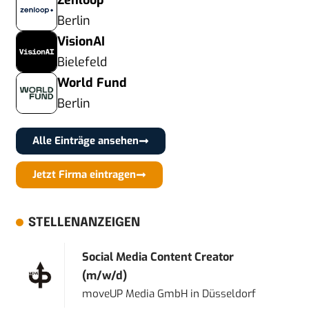
Zenloop
Berlin
VisionAI
Bielefeld
World Fund
Berlin
Alle Einträge ansehen
Jetzt Firma eintragen
STELLENANZEIGEN
Social Media Content Creator
(m/w/d)
moveUP Media GmbH
in
Düsseldorf