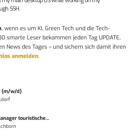
as my main desktop OS while working on my
ugh SSH.
n
, wenn es um KI, Green Tech und die Tech-
00 smarte Leser bekommen jeden Tag UPDATE,
en News des Tages – und sichern sich damit ihren
enlos anmelden.
r (m/w/d)
ldorf
nager touristische...
schborn