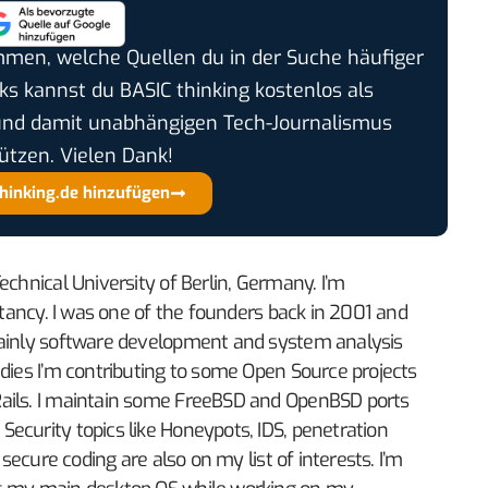
timmen, welche Quellen du in der Suche häufiger
cks kannst du BASIC thinking kostenlos als
und damit unabhängigen Tech-Journalismus
ützen. Vielen Dank!
thinking.de hinzufügen
echnical University of Berlin, Germany. I’m
ultancy. I was one of the founders back in 2001 and
mainly software development and system analysis
udies I’m contributing to some Open Source projects
ails. I maintain some FreeBSD and OpenBSD ports
ecurity topics like Honeypots, IDS, penetration
 secure coding are also on my list of interests. I’m