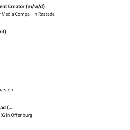
ent Creator (m/w/d)
 Media Compa...
in
Rastede
/d)
ersloh
d (...
 KG
in
Offenburg