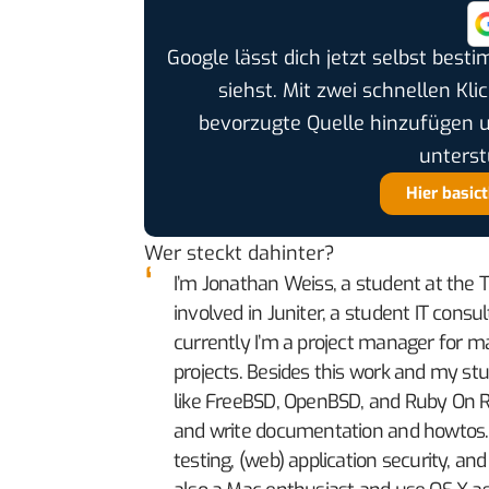
Google lässt dich jetzt selbst bes
siehst. Mit zwei schnellen Kli
bevorzugte Quelle hinzufügen 
unterst
Hier basic
Wer steckt dahinter
?
I’m Jonathan Weiss, a student at the T
involved in Juniter, a student IT cons
currently I’m a project manager for 
projects. Besides this work and my st
like FreeBSD, OpenBSD, and Ruby On R
and write documentation and howtos. S
testing, (web) application security, and