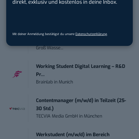
direkt, exklusiv und kostenlos in deine Inbox.
Motor Presse Verlagsgesellschaft mbH
in
Stuttgart
PR & Social Media Coordinator (m/w/d)
Mit deiner Anmeldung bestätigst du unsere
Datenschutzerklärung
.
Tropical Island Holding GmbH
in
Krausnick-
Groß Wasse...
Working Student Digital Learning – R&D
Pr...
Brainlab
in
Munich
Contentmanager (m/w/d) in Teilzeit (25-
30 Std.)
TECVIA Media GmbH
in
München
Werkstudent (m/w/d) im Bereich