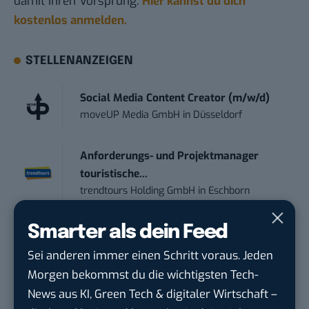
damit ihren Vorsprung.
Hier kannst du dich
kostenlos anmelden.
STELLENANZEIGEN
Social Media Content Creator (m/w/d)
moveUP Media GmbH
in
Düsseldorf
Anforderungs- und Projektmanager
touristische...
trendtours Holding GmbH
in
Eschborn
Smarter als dein Feed
Social Media Manager –
Webkommunikation...
Sei anderen immer einen Schritt voraus. Jeden
Open Experience GmbH
in
Karlsruhe
Morgen bekommst du die wichtigsten Tech-
News aus KI, Green Tech & digitaler Wirtschaft –
Editorial Prompt Engineer (m/w/d)