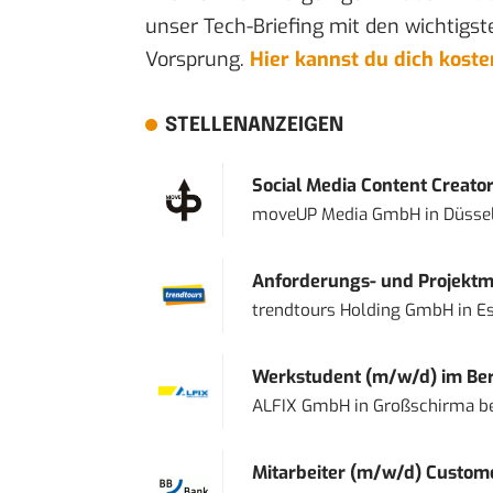
unser Tech-Briefing mit den wichtigst
Vorsprung.
Hier kannst du dich kost
STELLENANZEIGEN
Social Media Content Creato
moveUP Media GmbH
in
Düsse
Anforderungs- und Projektma
trendtours Holding GmbH
in
E
Werkstudent (m/w/d) im Ber
ALFIX GmbH
in
Großschirma be
Mitarbeiter (m/w/d) Custome