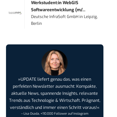
Werkstudent:in WebGIS
Softwareentwicklung (m/...
Deutsche InfraSoft GmbH
in
Leipzig,
Berlin
»UPDATE liefert genau das, was einen
perfekten Newsletter ausmacht: Kompakte,
aktuelle News, spannende Insights, relevante
Trends aus Technologie & Wirtschaft. Prägnant,
verständlich und immer einen Schritt voraus!«
– Lisa Osada, +110.000 Follower auf Instagram