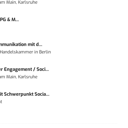
 am Main, Karlsruhe
PG & M...
mmunikation mit d...
nd Handelskammer
in
Berlin
r Engagement / Soci...
 am Main, Karlsruhe
t Schwerpunkt Socia...
t