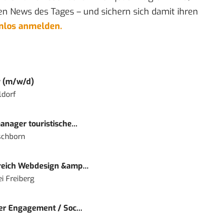
en News des Tages – und sichern sich damit ihren
enlos anmelden.
r (m/w/d)
ldorf
nager touristische...
schborn
eich Webdesign &amp...
i Freiberg
r Engagement / Soc...