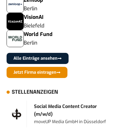
Zenloop
Berlin
VisionAI
Bielefeld
World Fund
Berlin
Alle Einträge ansehen
Jetzt Firma eintragen
STELLENANZEIGEN
Social Media Content Creator
(m/w/d)
moveUP Media GmbH
in
Düsseldorf