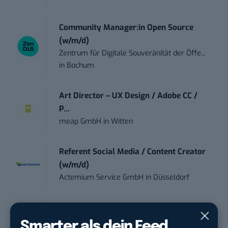
Community Manager:in Open Source
(w/m/d)
Zentrum für Digitale Souveränität der Öffe...
in
Bochum
Art Director – UX Design / Adobe CC /
P...
meap GmbH
in
Witten
Referent Social Media / Content Creator
(w/m/d)
Actemium Service GmbH
in
Düsseldorf
Online Marketing Manager (w/m/d)
1&1
in
Montabaur, München
Smarter als dein Feed