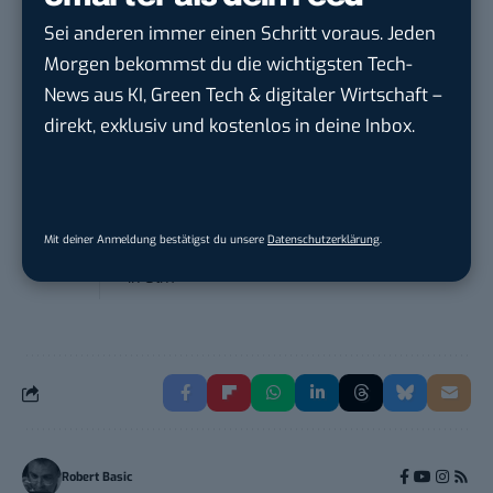
Sei anderen immer einen Schritt voraus. Jeden
Marketing Specialist – AI & Content
Morgen bekommst du die wichtigsten Tech-
Manag...
News aus KI, Green Tech & digitaler Wirtschaft –
FEINMETALL GmbH
in
Herrenberg bei
direkt, exklusiv und kostenlos in deine Inbox.
Stuttgart
Praktikum im E-Business – Business
Inte...
Mit deiner Anmeldung bestätigst du unsere
Datenschutzerklärung
.
Liebherr-Hausgeräte Ochsenhausen GmbH
in
Ulm
Robert Basic