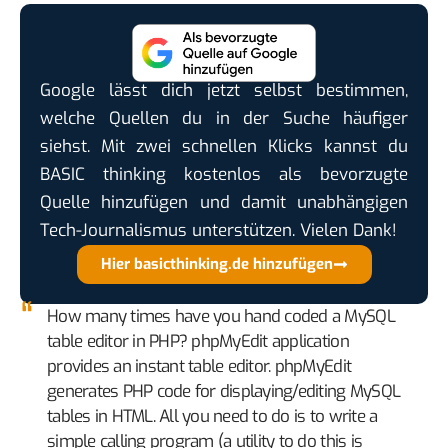
Google lässt dich jetzt selbst bestimmen,
welche Quellen du in der Suche häufiger
siehst. Mit zwei schnellen Klicks kannst du
BASIC thinking kostenlos als bevorzugte
Quelle hinzufügen und damit unabhängigen
Tech-Journalismus unterstützen. Vielen Dank!
Hier basicthinking.de hinzufügen
How many times have you hand coded a MySQL
table editor in PHP? phpMyEdit application
provides an instant table editor. phpMyEdit
generates PHP code for displaying/editing MySQL
tables in HTML. All you need to do is to write a
simple calling program (a utility to do this is