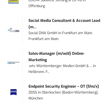
EDEKA Südwest Stiftung & Co. KG
in
Offenburg
Social Media Consultant & Account Lead
(m...
Social DNA GmbH
in
Frankfurt am Main,
Frankfurt am Main
Sales-Manager (m/w/d) Online-
Marketing
.wtv Württemberger Medien GmbH & ...
in
Heilbronn, F...
Endpoint Security Engineer – OT (f/m/x)
ZEISS
in
Oberkochen (Baden-Württemberg),
München