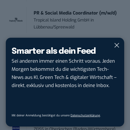
PR & Social Media Coordinator (m/w/d)
Tropical Island Holding GmbH
in
Lübbenau/Spreewald
Social Media Consultant & Account Lead
Smarter als dein Feed
(m...
Social DNA GmbH
in
Frankfurt am Main,
Sei anderen immer einen Schritt voraus. Jeden
Frankfurt am Main
Morgen bekommst du die wichtigsten Tech-
News aus KI, Green Tech & digitaler Wirtschaft –
Sales-Manager (m/w/d) Online-
direkt, exklusiv und kostenlos in deine Inbox.
Marketing
.wtv Württemberger Medien GmbH & ...
in
Heilbronn, F...
Mit deiner Anmeldung bestätigst du unsere
Datenschutzerklärung
.
Endpoint Security Engineer – OT (f/m/x)
ZEISS
in
Oberkochen (Baden-Württemberg),