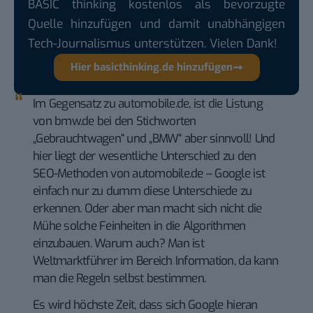
BASIC thinking kostenlos als bevorzugte
Quelle hinzufügen und damit unabhängigen
Tech-Journalismus unterstützen. Vielen Dank!
Hier basicthinking.de hinzufügen
Im Gegensatz zu automobile.de, ist die Listung
von bmw.de bei den Stichworten
„Gebrauchtwagen“ und „BMW“ aber sinnvoll! Und
hier liegt der wesentliche Unterschied zu den
SEO-Methoden von automobile.de – Google ist
einfach nur zu dumm diese Unterschiede zu
erkennen. Oder aber man macht sich nicht die
Mühe solche Feinheiten in die Algorithmen
einzubauen. Warum auch? Man ist
Weltmarktführer im Bereich Information, da kann
man die Regeln selbst bestimmen.
Es wird höchste Zeit, dass sich Google hieran