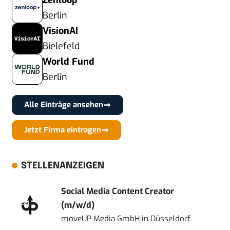
Zenloop
Berlin
VisionAI
Bielefeld
World Fund
Berlin
Alle Einträge ansehen
Jetzt Firma eintragen
STELLENANZEIGEN
Social Media Content Creator
(m/w/d)
moveUP Media GmbH
in
Düsseldorf