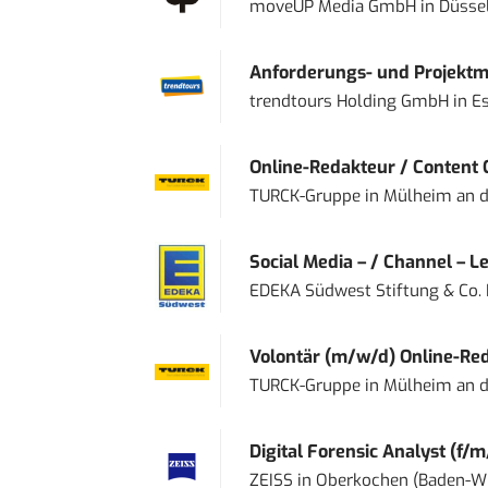
moveUP Media GmbH
in
Düsse
Anforderungs- und Projektma
trendtours Holding GmbH
in
E
Online-Redakteur / Content C
TURCK-Gruppe
in
Mülheim an d
Social Media – / Channel – Lea
EDEKA Südwest Stiftung & Co.
Volontär (m/w/d) Online-Reda
TURCK-Gruppe
in
Mülheim an d
Digital Forensic Analyst (f/m
ZEISS
in
Oberkochen (Baden-W