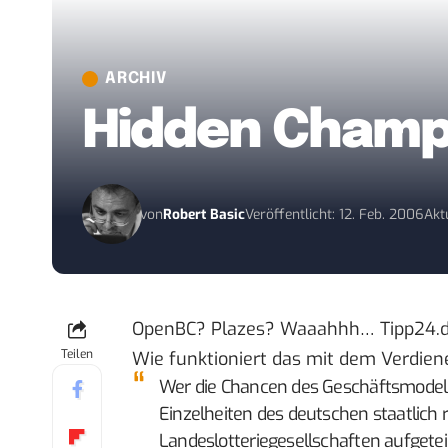
ARCHIV
Hidden Champ
von
Robert Basic
Veröffentlicht: 12. Feb. 2006
Akt
OpenBC? Plazes? Waaahhh… Tipp24.de
Teilen
Wie funktioniert das mit dem Verdie
Wer die Chancen des Geschäftsmodells
Einzelheiten des deutschen staatlich 
Landeslotteriegesellschaften aufgeteil