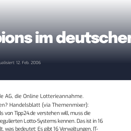
ions im deutsche
ualisiert: 12. Feb. 2006
 AG, die Online Lotterieannahme.
nen?
Handelsblatt
(via
Themenmixer
):
 von Tipp24.de verstehen will, muss die
regulierten Lotto-Systems kennen. Das ist in 16
t, was bedeutet: Es gibt 16 Verwaltungen, IT-