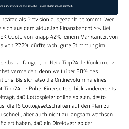
nsere
Datenschutzerklärung
. Beim Gewinnspiel gelten die
AGB
.
Einsätze als Provision ausgezahlt bekommt. Wer
e sich aus dem
aktuellen Finanzbericht >>
. Bei
r EK-Quote von knapp 42%, einem Marktanteil von
ades von 222% dürfte wohl gute Stimmung im
t selbst anfangen, im Netz Tipp24.de Konkurrenz
ichst vermeiden, denn weit über 90% des
ations. Bis sich also die Onlinevolumina eines
 Tipp24.de Ruhe. Einerseits schick, andererseits
trägt, daß Lottospieler online spielen, desto
us, die 16 Lottogesellschaften auf den Plan zu
 zu schnell, aber auch nicht zu langsam wachsen
fiziert haben, daß ein Direktvetrieb der