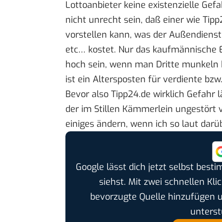
Lottoanbieter keine existenzielle Gef
nicht unrecht sein, daß einer wie Tipp
vorstellen kann, was der Außendienst,
etc… kostet. Nur das kaufmännische Ef
hoch sein, wenn man Dritte munkeln h
ist ein Altersposten für verdiente bzw
Bevor also Tipp24.de wirklich Gefahr l
der im Stillen Kämmerlein ungestört 
einiges ändern, wenn ich so laut darü
Google lässt dich jetzt selbst bes
siehst. Mit zwei schnellen Kli
bevorzugte Quelle hinzufügen 
unterst