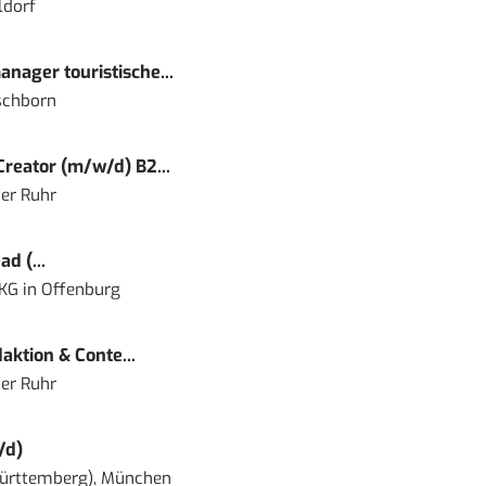
ldorf
nager touristische...
schborn
reator (m/w/d) B2...
er Ruhr
d (...
 KG
in
Offenburg
ktion & Conte...
er Ruhr
/d)
ürttemberg), München