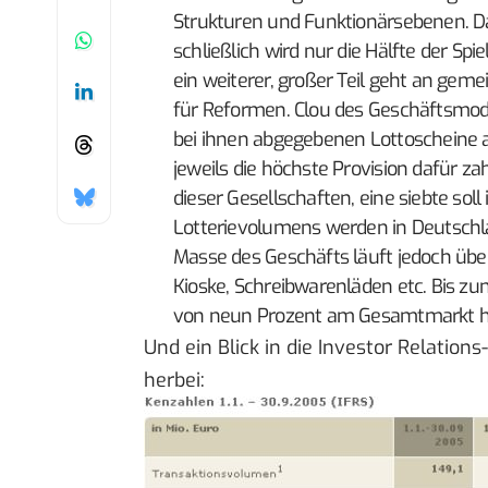
Strukturen und Funktionärsebenen. Da 
schließlich wird nur die Hälfte der S
ein weiterer, großer Teil geht an gem
für Reformen. Clou des Geschäftsmodel
bei ihnen abgegebenen Lottoscheine an
jeweils die höchste Provision dafür z
dieser Gesellschaften, eine siebte s
Lotterievolumens werden in Deutschlan
Masse des Geschäfts läuft jedoch üb
Kioske, Schreibwarenläden etc. Bis zu
von neun Prozent am Gesamtmarkt 
Und ein Blick in die
Investor Relations-
herbei: