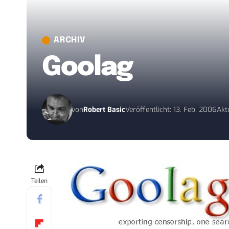
ARCHIV
Goolag
von
Robert Basic
Veröffentlicht: 13. Feb. 2006
Akt
Teilen