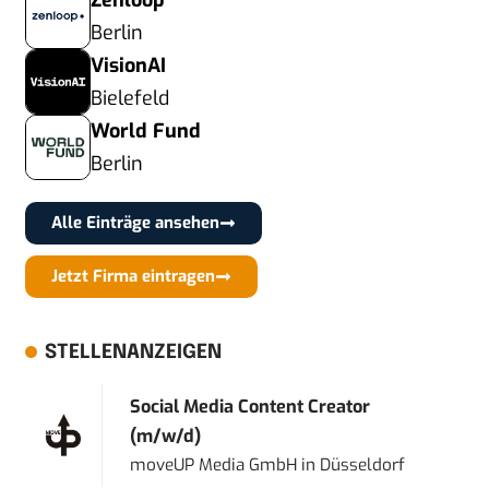
Zenloop
Berlin
VisionAI
Bielefeld
World Fund
Berlin
Alle Einträge ansehen
Jetzt Firma eintragen
STELLENANZEIGEN
Social Media Content Creator
(m/w/d)
moveUP Media GmbH
in
Düsseldorf