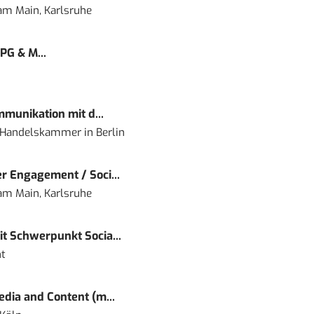
 am Main, Karlsruhe
PG & M...
mmunikation mit d...
nd Handelskammer
in
Berlin
r Engagement / Soci...
 am Main, Karlsruhe
t Schwerpunkt Socia...
t
dia and Content (m...