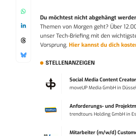
Du möchtest nicht abgehängt werde
Themen von Morgen geht? Über 12.0
unser Tech-Briefing mit den wichtigst
Vorsprung.
Hier kannst du dich kost
STELLENANZEIGEN
Social Media Content Creato
moveUP Media GmbH
in
Düsse
Anforderungs- und Projektma
trendtours Holding GmbH
in
E
Mitarbeiter (m/w/d) Custome