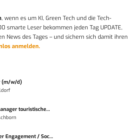
n
, wenn es um KI, Green Tech und die Tech-
00 smarte Leser bekommen jeden Tag UPDATE,
en News des Tages – und sichern sich damit ihren
enlos anmelden.
r (m/w/d)
ldorf
nager touristische...
schborn
r Engagement / Soc...