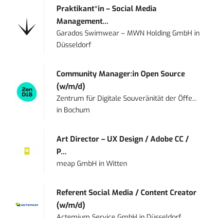
Praktikant*in – Social Media
Management...
Garados Swimwear – MWN Holding GmbH
in
Düsseldorf
Community Manager:in Open Source
(w/m/d)
Zentrum für Digitale Souveränität der Öffe...
in
Bochum
Art Director – UX Design / Adobe CC /
P...
meap GmbH
in
Witten
Referent Social Media / Content Creator
(w/m/d)
Actemium Service GmbH
in
Düsseldorf