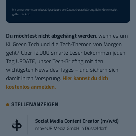
Mit deiner Anmeldung bestätigst du unsere
Datenschutzerklärung
. Beim Gewinnspiel
gelten die
AGB
.
Du möchtest nicht abgehängt werden
, wenn es um
KI, Green Tech und die Tech-Themen von Morgen
geht? Über 12.000 smarte Leser bekommen jeden
Tag UPDATE, unser Tech-Briefing mit den
wichtigsten News des Tages – und sichern sich
damit ihren Vorsprung.
Hier kannst du dich
kostenlos anmelden.
STELLENANZEIGEN
Social Media Content Creator (m/w/d)
moveUP Media GmbH
in
Düsseldorf