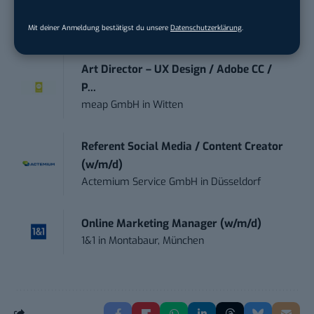
Zentrum für Digitale Souveränität der Öffe...
in
Bochum
Mit deiner Anmeldung bestätigst du unsere
Datenschutzerklärung
.
Art Director – UX Design / Adobe CC /
P...
meap GmbH
in
Witten
Referent Social Media / Content Creator
(w/m/d)
Actemium Service GmbH
in
Düsseldorf
Online Marketing Manager (w/m/d)
1&1
in
Montabaur, München