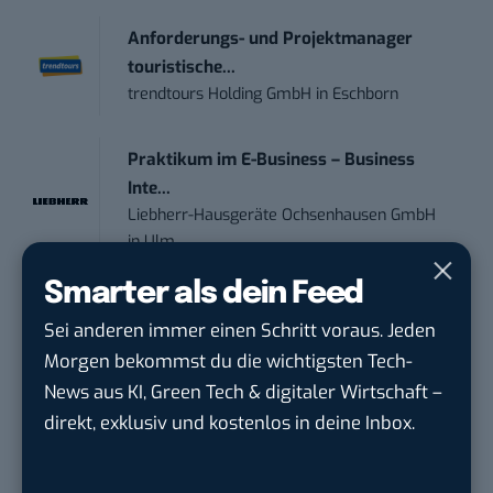
Anforderungs- und Projektmanager
touristische...
trendtours Holding GmbH
in
Eschborn
Praktikum im E-Business – Business
Inte...
Liebherr-Hausgeräte Ochsenhausen GmbH
in
Ulm
Smarter als dein Feed
Praktikant*in – Social Media
Sei anderen immer einen Schritt voraus. Jeden
Management...
Morgen bekommst du die wichtigsten Tech-
Garados Swimwear – MWN Holding GmbH
in
Düsseldorf
News aus KI, Green Tech & digitaler Wirtschaft –
direkt, exklusiv und kostenlos in deine Inbox.
Community Manager:in Open Source
(w/m/d)