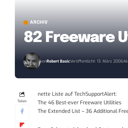
ARCHIV
82 Freeware Ut
von
Robert Basic
Veröffentlicht: 13. März 2006
Ak
nette Liste auf
TechSupportAlert
:
Teilen
The 46 Best-ever Freeware Utilities
The Extended List – 36 Additional Fre