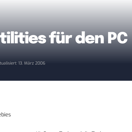
ilities für den PC
tualisiert: 13. März 2006
ebies