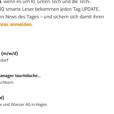
n
, wenn es um KI, Green Tech und die Tech-
00 smarte Leser bekommen jeden Tag UPDATE,
en News des Tages – und sichern sich damit ihren
enlos anmelden.
r (m/w/d)
ldorf
nager touristische...
schborn
d)
ie und Wasser AG
in
Hagen