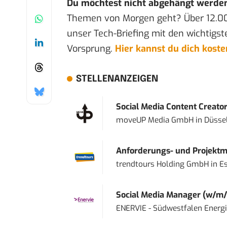
Du möchtest nicht abgehängt werde
Themen von Morgen geht? Über 12.0
unser Tech-Briefing mit den wichtigst
Vorsprung.
Hier kannst du dich kost
STELLENANZEIGEN
Social Media Content Creato
moveUP Media GmbH
in
Düsse
Anforderungs- und Projektma
trendtours Holding GmbH
in
E
Social Media Manager (w/m/
ENERVIE - Südwestfalen Energ