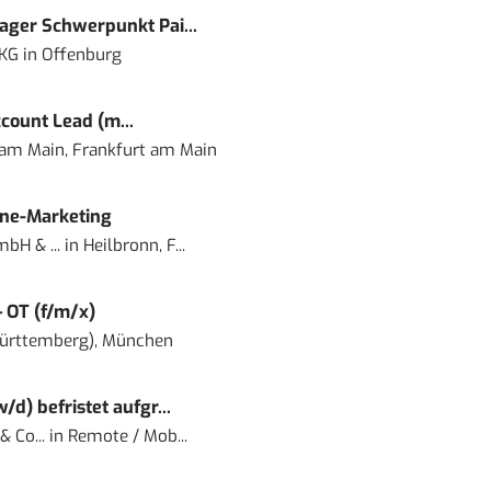
ger Schwerpunkt Pai...
 KG
in
Offenburg
count Lead (m...
 am Main, Frankfurt am Main
ine-Marketing
bH & ...
in
Heilbronn, F...
– OT (f/m/x)
ürttemberg), München
) befristet aufgr...
 Co...
in
Remote / Mob...