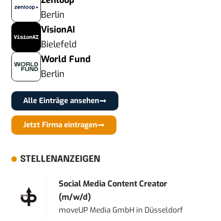
Zenloop
Berlin
VisionAI
Bielefeld
World Fund
Berlin
Alle Einträge ansehen
Jetzt Firma eintragen
STELLENANZEIGEN
Social Media Content Creator
(m/w/d)
moveUP Media GmbH
in
Düsseldorf