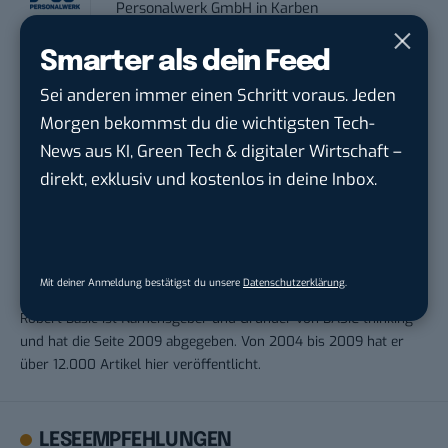
Personalwerk GmbH
in
Karben
Smarter als dein Feed
Sei anderen immer einen Schritt voraus. Jeden
Morgen bekommst du die wichtigsten Tech-
THEMEN:
GOOGLE
News aus KI, Green Tech & digitaler Wirtschaft –
direkt, exklusiv und kostenlos in deine Inbox.
Robert Basic
Mit deiner Anmeldung bestätigst du unsere
Datenschutzerklärung
.
Robert Basic ist Namensgeber und Gründer von BASIC thinking
und hat die Seite 2009 abgegeben. Von 2004 bis 2009 hat er
über 12.000 Artikel hier veröffentlicht.
LESEEMPFEHLUNGEN