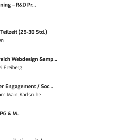
ning – R&D Pr...
eilzeit (25-30 Std.)
en
eich Webdesign &amp...
i Freiberg
r Engagement / Soc...
 am Main, Karlsruhe
PG & M...