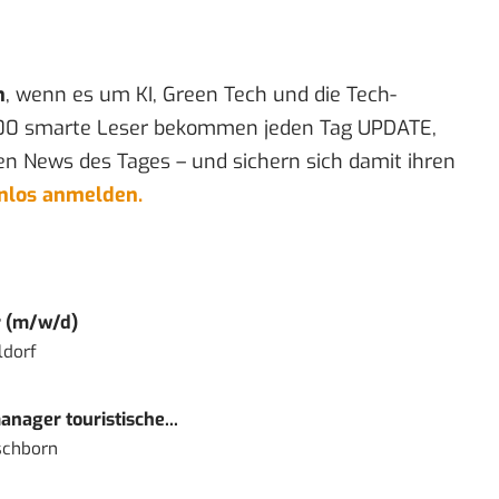
n
, wenn es um KI, Green Tech und die Tech-
00 smarte Leser bekommen jeden Tag UPDATE,
en News des Tages – und sichern sich damit ihren
enlos anmelden.
r (m/w/d)
ldorf
nager touristische...
schborn