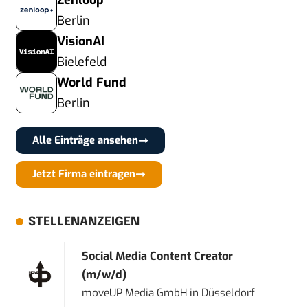
Zenloop
Berlin
VisionAI
Bielefeld
World Fund
Berlin
Alle Einträge ansehen
Jetzt Firma eintragen
STELLENANZEIGEN
Social Media Content Creator
(m/w/d)
moveUP Media GmbH
in
Düsseldorf