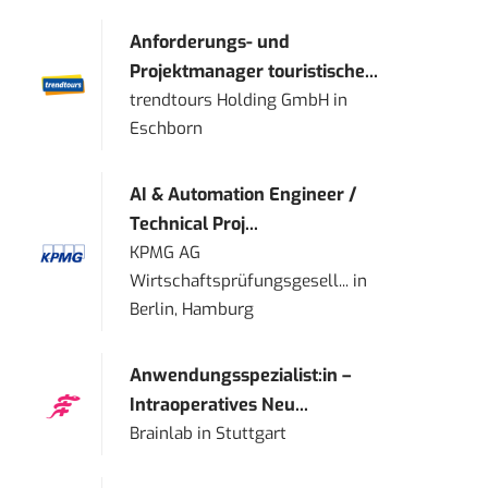
Anforderungs- und
Projektmanager touristische...
trendtours Holding GmbH
in
Eschborn
AI & Automation Engineer /
Technical Proj...
KPMG AG
Wirtschaftsprüfungsgesell...
in
Berlin, Hamburg
Anwendungsspezialist:in –
Intraoperatives Neu...
Brainlab
in
Stuttgart