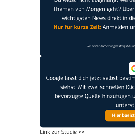
Du willst nicht abgehängt werde
Themen von Morgen geht? Übe
wichtigsten News direkt in di
Nur für kurze Zeit:
Anmelden und
Mit deiner Anmeldung bestätigst du u
Google lässt dich jetzt selbst bes
siehst. Mit zwei schnellen Kli
bevorzugte Quelle hinzufügen 
unterst
Hier basic
Link zur Studie >>