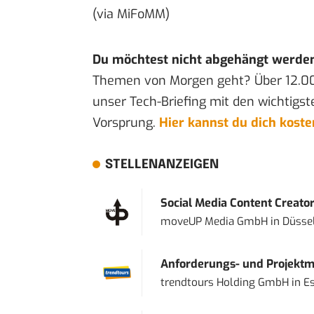
(via
MiFoMM
)
Du möchtest nicht abgehängt werde
Themen von Morgen geht? Über 12.0
unser Tech-Briefing mit den wichtigst
Vorsprung.
Hier kannst du dich kost
STELLENANZEIGEN
Social Media Content Creato
moveUP Media GmbH
in
Düsse
Anforderungs- und Projektma
trendtours Holding GmbH
in
E