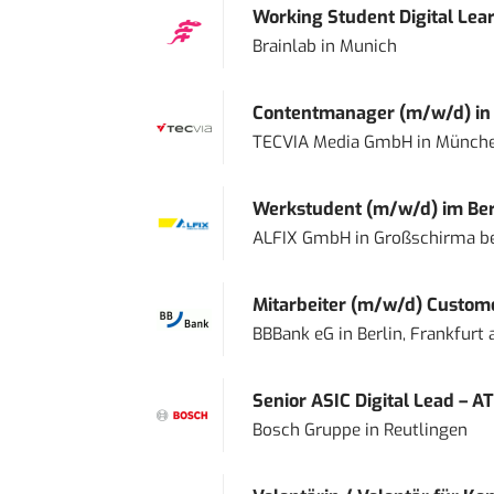
Working Student Digital Lear
Brainlab
in
Munich
Contentmanager (m/w/d) in T
TECVIA Media GmbH
in
Münch
Werkstudent (m/w/d) im Ber
ALFIX GmbH
in
Großschirma be
Mitarbeiter (m/w/d) Custome
BBBank eG
in
Berlin, Frankfurt
Senior ASIC Digital Lead – AT
Bosch Gruppe
in
Reutlingen