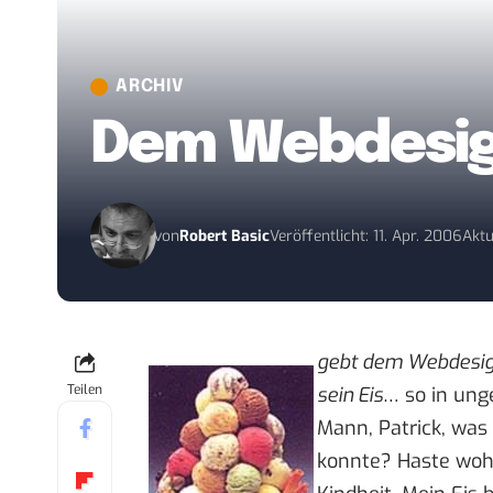
ARCHIV
Dem Webdesign
von
Robert Basic
Veröffentlicht: 11. Apr. 2006
Aktu
gebt dem Webdesign
Teilen
sein Eis
… so in ung
Mann, Patrick, was
konnte? Haste wohl