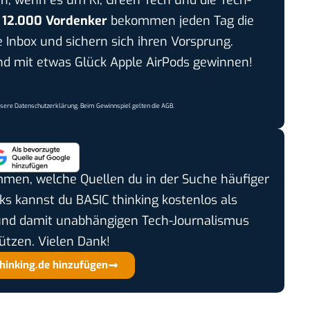
n, wenn es um KI, Green Tech und die Tech-
r
12.000 Vordenker
bekommen jeden Tag die
e Inbox und sichern sich ihren Vorsprung.
 mit etwas Glück Apple AirPods gewinnen!
nsere
Datenschutzerklärung
. Beim Gewinnspiel gelten die
AGB
.
timmen, welche Quellen du in der Suche häufiger
cks kannst du BASIC thinking kostenlos als
und damit unabhängigen Tech-Journalismus
ützen. Vielen Dank!
thinking.de hinzufügen