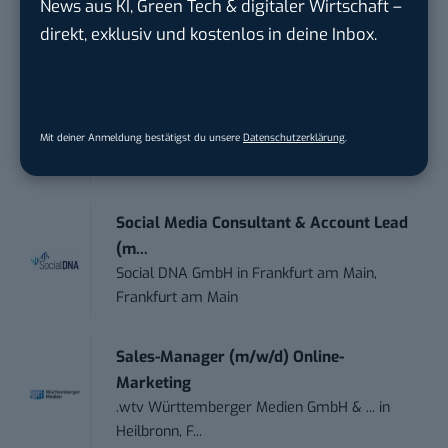
News aus KI, Green Tech & digitaler Wirtschaft –
ENERVIE - Südwestfalen Energie und Wasser
AG
in
Hagen
direkt, exklusiv und kostenlos in deine Inbox.
Performance Marketing Manager
Schwerpunkt Pai...
EDEKA Südwest Stiftung & Co. KG
in
Mit deiner Anmeldung bestätigst du unsere
Datenschutzerklärung
.
Offenburg
Social Media Consultant & Account Lead
(m...
Social DNA GmbH
in
Frankfurt am Main,
Frankfurt am Main
Sales-Manager (m/w/d) Online-
Marketing
.wtv Württemberger Medien GmbH & ...
in
Heilbronn, F...