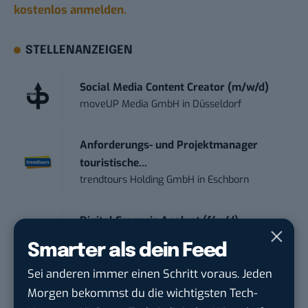
kostenlos anmelden.
STELLENANZEIGEN
Social Media Content Creator (m/w/d)
moveUP Media GmbH
in
Düsseldorf
Anforderungs- und Projektmanager
touristische...
trendtours Holding GmbH
in
Eschborn
Digital Forensic Analyst (f/m/d)
ZEISS
in
Oberkochen (Baden-Württemberg),
Smarter als dein Feed
München
Sei anderen immer einen Schritt voraus. Jeden
Morgen bekommst du die wichtigsten Tech-
Social Media Manager (w/m/d)