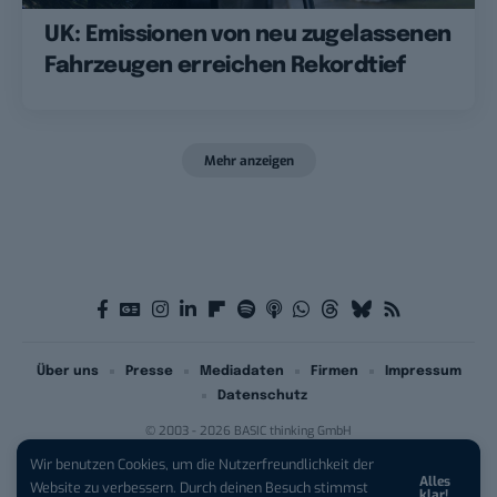
UK: Emissionen von neu zugelassenen
Fahrzeugen erreichen Rekordtief
Mehr anzeigen
Über uns
Presse
Mediadaten
Firmen
Impressum
Datenschutz
© 2003 - 2026 BASIC thinking GmbH
Wir benutzen Cookies, um die Nutzerfreundlichkeit der
Alles
iPhone 17 Pro sichern:
Für 1 € +
Website zu verbessern. Durch deinen Besuch stimmst
klar!