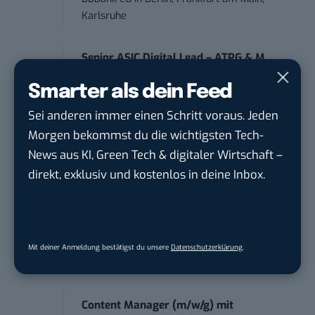
Karlsruhe
Senior ASIC Digital Lead – ATPG & M...
Bosch Gruppe
in
Reutlingen
Smarter als dein Feed
Sei anderen immer einen Schritt voraus. Jeden
Volontärin / Volontär für
Morgen bekommst du die wichtigsten Tech-
Kommunikation mit d...
DIHK | Deutsche Industrie- und
News aus KI, Green Tech & digitaler Wirtschaft –
Handelskammer
in
Berlin
direkt, exklusiv und kostenlos in deine Inbox.
Teamleiter (m/w/d) Customer
Engagement / Soci...
BBBank eG
in
Berlin, Frankfurt am Main,
Mit deiner Anmeldung bestätigst du unsere
Datenschutzerklärung
.
Karlsruhe
Content Manager (m/w/g) mit