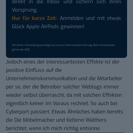
direkt in die Inbox und sichern sich ihren
Vorsprung.
Nur für kurze Zeit:
Anmelden und mit etwas
Glück Apple AirPods gewinnen!
Mit deiner Anmeldung bestätigst du unsere
Datenschutzerklärung
. Beim Gewinnspiel
gelten die
AGB
.
Jedoch eines der interessantesten Effekte ist der
positive Einfluss auf die
Unternehmenskommunikation und die Mitarbeiter
per se, der die Betreiber solcher Weblogs immer
wieder selbst überrascht, da mit solchen Effekten
eigentlich keiner im Voraus rechnet. So auch bei
Cyberport passiert. Etwas Ähnliches haben bereits
die
Die Möbelmacher
und
Kelterei Walthers
berichtet, wenn ich mich richtig entsinne.