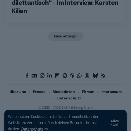
dilettantisch“ – Im Interview: Karsten
Kilian
Mehr anzeigen
Über uns
Presse
Mediadaten
Firmen
Impressum
Datenschutz
© 2003 - 2026 BASIC thinking GmbH
Wir benutzen Cookies, um die Nutzerfreundlichkeit der
Alles
iPhone 17 Pro sichern:
Für 1 € +
Website zu verbessern. Durch deinen Besuch stimmst
klar!
200 € Hardware-Bonus!
du dem
Datenschutz
zu.