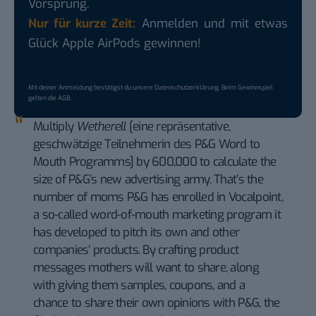
Vorsprung.
Nur für kurze Zeit:
Anmelden und mit etwas
Glück Apple AirPods gewinnen!
Mit deiner Anmeldung bestätigst du unsere
Datenschutzerklärung
. Beim Gewinnspiel
gelten die
AGB
.
Multiply
Wetherell
[eine repräsentative,
geschwätzige Teilnehmerin des P&G Word to
Mouth Programms] by 600,000 to calculate the
size of P&G’s new advertising army. That’s the
number of moms P&G has enrolled in Vocalpoint,
a so-called word-of-mouth marketing program it
has developed to pitch its own and other
companies‘ products. By crafting product
messages mothers will want to share, along
with giving them samples, coupons, and a
chance to share their own opinions with P&G, the