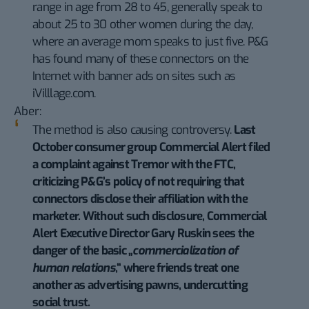
range in age from 28 to 45, generally speak to
about 25 to 30 other women during the day,
where an average mom speaks to just five. P&G
has found many of these connectors on the
Internet with banner ads on sites such as
iVilllage.com.
Aber:
The method is also causing controversy.
Last
October consumer group Commercial Alert filed
a complaint against Tremor with the FTC,
criticizing P&G’s policy of not requiring that
connectors disclose their affiliation with the
marketer. Without such disclosure, Commercial
Alert Executive Director Gary Ruskin sees the
danger of the basic „
commercialization of
human relations
,“ where friends treat one
another as advertising pawns, undercutting
social trust.