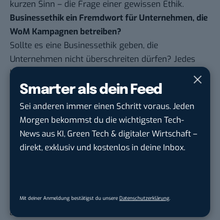
kurzen Sinn – die Frage einer gewissen Ethik.
Businessethik ein Fremdwort für Unternehmen, die
WoM Kampagnen betreiben?
Sollte es eine Businessethik geben, die
Unternehmen nicht überschreiten dürfen? Jedes
Unternehmen für sich wird selbstverständlich
darauf hinweisen, wo man denn die Grenze ziehen
Smarter als dein Feed
sollte oder darauf pochen, dass Marketing wichtig
Sei anderen immer einen Schritt voraus. Jeden
ist, um zu überleben. Das Dumme ist aber: Jedes
Morgen bekommst du die wichtigsten Tech-
einzelne Unternehmen ist nicht groß genug, um mit
News aus KI, Green Tech & digitaler Wirtschaft –
seinen Methoden sozial etablierte
direkt, exklusiv und kostenlos in deine Inbox.
Kommunikationsstukturen auf Dauer mit
Marketing-Spam zu schädigen. In der Masse aber
stellt sich das mE schon ganz anders da. Nur das
Problem ist, dass die Unternehmen nicht
Mit deiner Anmeldung bestätigst du unsere
Datenschutzerklärung
.
gemeinschaftlich agieren, sondern jedes für sich. Es