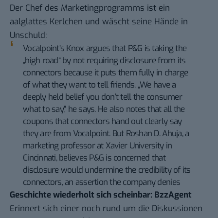
Der Chef des Marketingprogramms ist ein
aalglattes Kerlchen und wäscht seine Hände in
Unschuld:
Vocalpoint’s Knox argues that P&G is taking the
„high road“ by not requiring disclosure from its
connectors because it puts them fully in charge
of what they want to tell friends. „We have a
deeply held belief you don’t tell the consumer
what to say,“ he says. He also notes that all the
coupons that connectors hand out clearly say
they are from Vocalpoint. But Roshan D. Ahuja, a
marketing professor at Xavier University in
Cincinnati, believes P&G is concerned that
disclosure would undermine the credibility of its
connectors, an assertion the company denies
Geschichte wiederholt sich scheinbar: BzzAgent
Erinnert sich einer noch rund um die Diskussionen