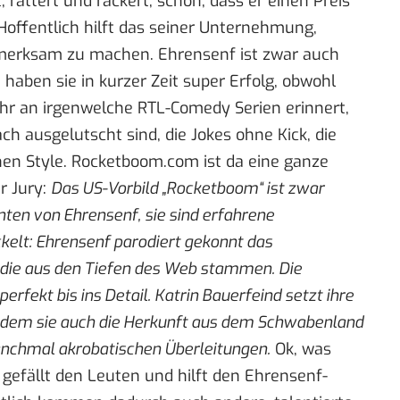
 rattert und rackert, schön, dass er einen Preis
fentlich hilft das seiner Unternehmung,
fmerksam zu machen. Ehrensenf ist zwar auch
haben sie in kurzer Zeit super Erfolg, obwohl
hr an irgenwelche RTL-Comedy Serien erinnert,
ach ausgelutscht sind, die Jokes ohne Kick, die
en Style.
Rocketboom.com
ist da eine ganze
r Jury:
Das US-Vorbild „Rocketboom“ ist zwar
ten von Ehrensenf, sie sind erfahrene
ckelt: Ehrensenf parodiert gekonnt das
die aus den Tiefen des Web stammen. Die
perfekt bis ins Detail. Katrin Bauerfeind setzt ihre
t dem sie auch die Herkunft aus dem Schwabenland
 manchmal akrobatischen Überleitungen.
Ok, was
s gefällt den Leuten und hilft den Ehrensenf-