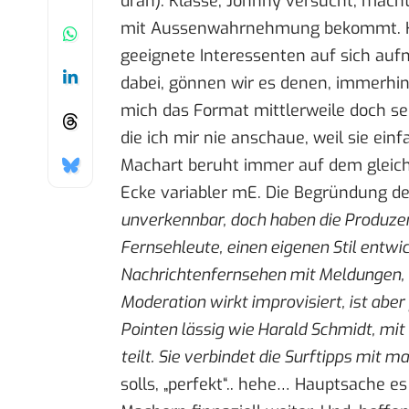
dran). Klasse, Johnny versucht, macht,
mit Aussenwahrnehmung bekommt. Hof
geeignete Interessenten auf sich au
dabei, gönnen wir es denen, immerhin 
mich das Format mittlerweile doch se
die ich mir nie anschaue, weil sie einf
Machart beruht immer auf dem gleich
Ecke variabler mE. Die Begründung de
unverkennbar, doch haben die Produzen
Fernsehleute, einen eigenen Stil entwi
Nachrichtenfernsehen mit Meldungen, 
Moderation wirkt improvisiert, ist aber 
Pointen lässig wie Harald Schmidt, mi
teilt. Sie verbindet die Surftipps mit
solls, „perfekt“.. hehe… Hauptsache e