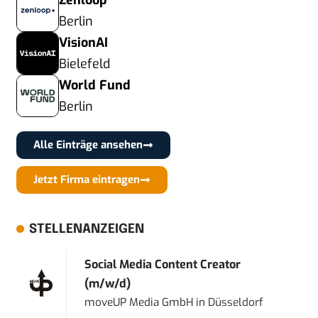
Zenloop
Berlin
VisionAI
Bielefeld
World Fund
Berlin
Alle Einträge ansehen
Jetzt Firma eintragen
STELLENANZEIGEN
Social Media Content Creator
(m/w/d)
moveUP Media GmbH
in
Düsseldorf