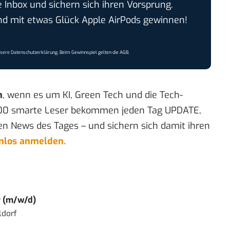
e Inbox und sichern sich ihren Vorsprung.
 mit etwas Glück Apple AirPods gewinnen!
nsere
Datenschutzerklärung
. Beim Gewinnspiel gelten die
AGB
.
n
, wenn es um KI, Green Tech und die Tech-
00 smarte Leser bekommen jeden Tag UPDATE,
en News des Tages – und sichern sich damit ihren
enlos anmelden.
r (m/w/d)
ldorf