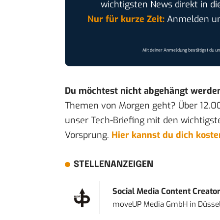
wichtigsten News direkt in di
Nur für kurze Zeit:
Anmelden und
Mit deiner Anmeldung bestätigst du u
Du möchtest nicht abgehängt werde
Themen von Morgen geht? Über 12.0
unser Tech-Briefing mit den wichtigst
Vorsprung.
Hier kannst du dich kost
STELLENANZEIGEN
Social Media Content Creato
moveUP Media GmbH
in
Düsse