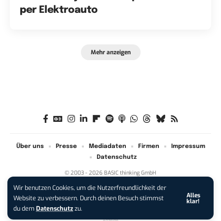
per Elektroauto
Mehr anzeigen
Über uns
Presse
Mediadaten
Firmen
Impressum
Datenschutz
© 2003 - 2026 BASIC thinking GmbH
Wir benutzen Cookies, um die Nutzerfreundlichkeit der
Alles
iPhone 17 Pro sichern:
Für 1 € +
Website zu verbessern. Durch deinen Besuch stimmst
klar!
200 € Hardware-Bonus!
du dem
Datenschutz
zu.
Anzeige