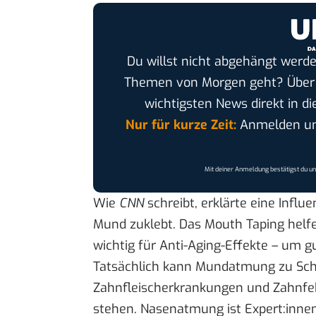
Du willst nicht abgehängt werde
Themen von Morgen geht? Übe
wichtigsten News direkt in di
Nur für kurze Zeit:
Anmelden und
Mit deiner Anmeldung bestätigst du u
Wie
CNN
schreibt, erklärte eine Influe
Mund zuklebt. Das Mouth Taping helfe 
wichtig für Anti-Aging-Effekte – um g
Tatsächlich kann Mundatmung zu Sc
Zahnfleischerkrankungen und Zahnfeh
stehen. Nasenatmung ist Expert:innen