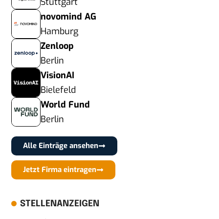
Stuttgart
novomind AG
Hamburg
Zenloop
Berlin
VisionAI
Bielefeld
World Fund
Berlin
Alle Einträge ansehen
Jetzt Firma eintragen
STELLENANZEIGEN