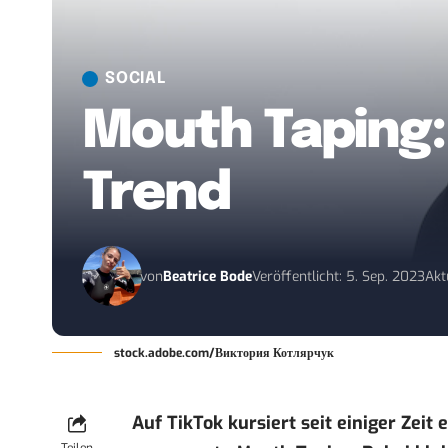
SOCIAL
Mouth Taping: 
Trend
von
Beatrice Bode
Veröffentlicht: 5. Sep. 2023
Akt
stock.adobe.com/Виктория Котлярчук
Auf TikTok kursiert seit einiger Zeit 