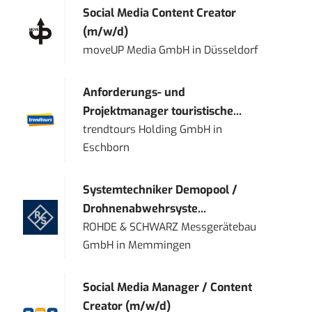
Social Media Content Creator
(m/w/d)
moveUP Media GmbH
in
Düsseldorf
Anforderungs- und
Projektmanager touristische...
trendtours Holding GmbH
in
Eschborn
Systemtechniker Demopool /
Drohnenabwehrsyste...
ROHDE & SCHWARZ Messgerätebau
GmbH
in
Memmingen
Social Media Manager / Content
Creator (m/w/d)