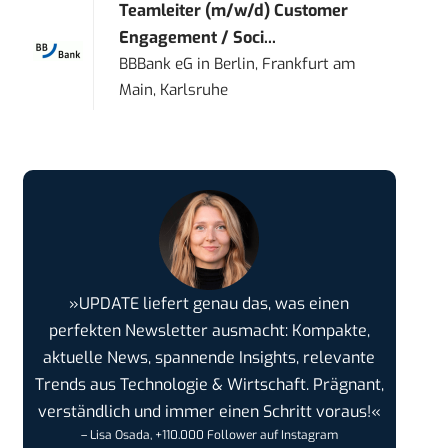
Teamleiter (m/w/d) Customer
Engagement / Soci...
BBBank eG
in
Berlin, Frankfurt am
Main, Karlsruhe
»UPDATE liefert genau das, was einen
perfekten Newsletter ausmacht: Kompakte,
aktuelle News, spannende Insights, relevante
Trends aus Technologie & Wirtschaft. Prägnant,
verständlich und immer einen Schritt voraus!«
– Lisa Osada, +110.000 Follower auf Instagram