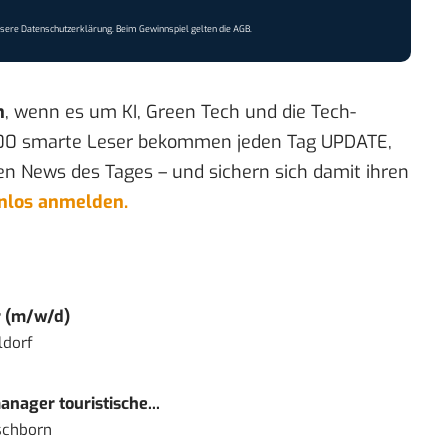
nsere
Datenschutzerklärung
. Beim Gewinnspiel gelten die
AGB
.
n
, wenn es um KI, Green Tech und die Tech-
00 smarte Leser bekommen jeden Tag UPDATE,
en News des Tages – und sichern sich damit ihren
enlos anmelden.
r (m/w/d)
ldorf
nager touristische...
schborn