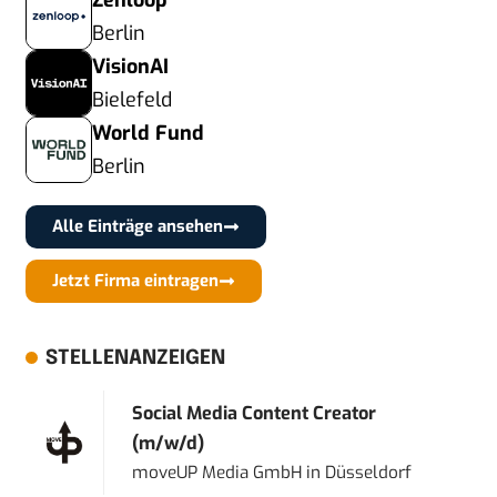
Zenloop
Berlin
VisionAI
Bielefeld
World Fund
Berlin
Alle Einträge ansehen
Jetzt Firma eintragen
STELLENANZEIGEN
Social Media Content Creator
(m/w/d)
moveUP Media GmbH
in
Düsseldorf