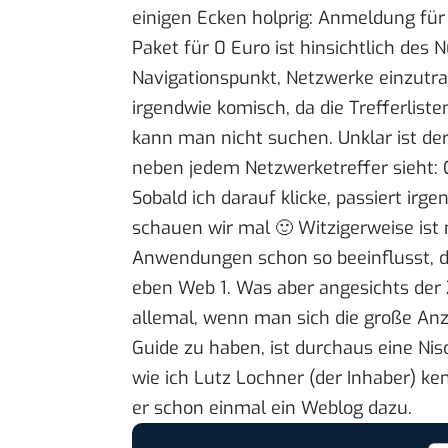
einigen Ecken holprig: Anmeldung für 
Paket für 0 Euro ist hinsichtlich de
Navigationspunkt, Netzwerke einzutra
irgendwie komisch, da die Trefferlis
kann man nicht suchen. Unklar ist der
neben jedem Netzwerketreffer sieht: G
Sobald ich darauf klicke, passiert irge
schauen wir mal 🙂 Witzigerweise is
Anwendungen schon so beeinflusst, da
eben Web 1. Was aber angesichts der Zi
allemal, wenn man sich die große An
Guide zu haben, ist durchaus eine Nisc
wie ich
Lutz Lochner
(der Inhaber) ke
er schon einmal ein
Weblog dazu
.