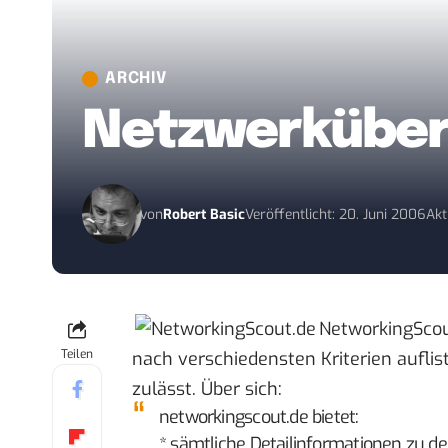
ARCHIV
Netzwerküber
von
Robert Basic
Veröffentlicht: 20. Juni 2006
Akt
NetworkingScou
Teilen
nach verschiedensten Kriterien auflis
zulässt.
Über sich
:
networkingscout.de bietet:
* sämtliche Detailinformationen zu d