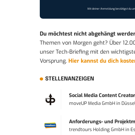
Mit deiner Anmeldung bestätigst du u
Du möchtest nicht abgehängt werde
Themen von Morgen geht? Über 12.0
unser Tech-Briefing mit den wichtigst
Vorsprung.
Hier kannst du dich kost
STELLENANZEIGEN
Social Media Content Creato
moveUP Media GmbH
in
Düsse
Anforderungs- und Projektma
trendtours Holding GmbH
in
E