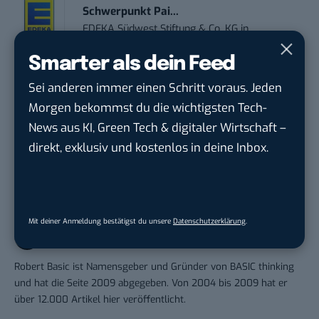
Schwerpunkt Pai...
EDEKA Südwest Stiftung & Co. KG
in
Offenburg
Smarter als dein Feed
Sei anderen immer einen Schritt voraus. Jeden
Morgen bekommst du die wichtigsten Tech-
News aus KI, Green Tech & digitaler Wirtschaft –
THEMEN:
BLOGGING
INTERVIEW
direkt, exklusiv und kostenlos in deine Inbox.
Mit deiner Anmeldung bestätigst du unsere
Datenschutzerklärung
.
Robert Basic
Robert Basic ist Namensgeber und Gründer von BASIC thinking
und hat die Seite 2009 abgegeben. Von 2004 bis 2009 hat er
über 12.000 Artikel hier veröffentlicht.