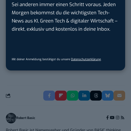
Sei anderen immer einen Schritt voraus. Jeden
Community Manager:in Open Source
Morgen bekommst du die wichtigsten Tech-
(w/m/d)
News aus KI, Green Tech & digitaler Wirtschaft –
Zentrum für Digitale Souveränität der Öffe...
direkt, exklusiv und kostenlos in deine Inbox.
in
Bochum
Art Director – UX Design / Adobe CC /
P...
Mit deiner Anmeldung bestätigst du unsere
Datenschutzerklärung
.
meap GmbH
in
Witten
Robert Basic
Robert Basic ist Namensgeber und Gründer von BASIC thinking