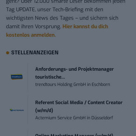
geht? Über 12.000 smarte Leser bekommen jeden
Tag UPDATE, unser Tech-Briefing mit den
wichtigsten News des Tages – und sichern sich
damit ihren Vorsprung.
Hier kannst du dich
kostenlos anmelden.
STELLENANZEIGEN
Anforderungs- und Projektmanager
touristische...
trendtours Holding GmbH
in
Eschborn
Referent Social Media / Content Creator
(w/m/d)
Actemium Service GmbH
in
Düsseldorf
Online Marketing Manager (w/m/d)