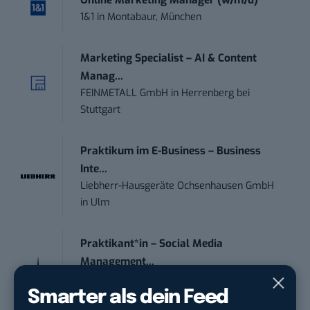
1&1
in
Montabaur, München
Marketing Specialist – AI & Content
Manag...
FEINMETALL GmbH
in
Herrenberg bei
Stuttgart
Praktikum im E-Business – Business
Inte...
Liebherr-Hausgeräte Ochsenhausen GmbH
in
Ulm
Praktikant*in – Social Media
Management...
Garados Swimwear – MWN Holding GmbH
in
Smarter als dein Feed
Düsseldorf