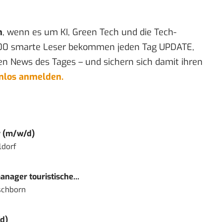
n
, wenn es um KI, Green Tech und die Tech-
00 smarte Leser bekommen jeden Tag UPDATE,
en News des Tages – und sichern sich damit ihren
enlos anmelden.
r (m/w/d)
ldorf
nager touristische...
schborn
d)