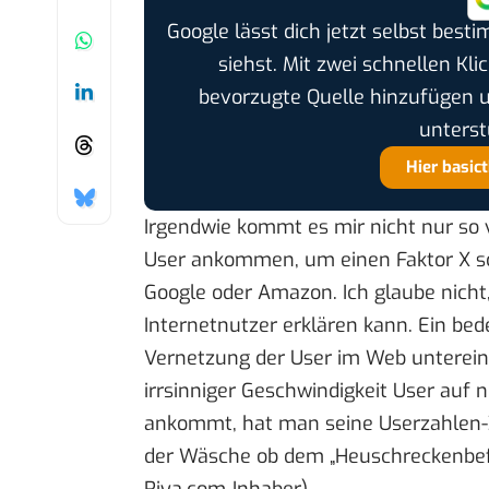
Google lässt dich jetzt selbst bes
siehst. Mit zwei schnellen Kli
bevorzugte Quelle hinzufügen 
unterst
Hier basic
Irgendwie kommt es mir nicht nur so 
User ankommen, um einen Faktor X sc
Google oder Amazon. Ich glaube nic
Internetnutzer erklären kann. Ein be
Vernetzung der User im Web untereinan
irrsinniger Geschwindigkeit User auf
ankommt, hat man seine Userzahlen-Z
der Wäsche ob dem „Heuschreckenbefa
Riya.com-Inhaber)