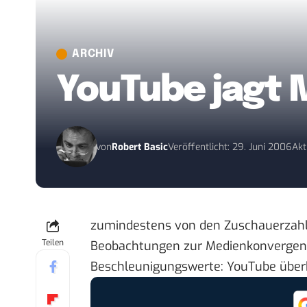
ARCHIV
YouTube jagt
von
Robert Basic
Veröffentlicht: 29. Juni 2006
Akt
zumindestens von den Zuschauerzahle
Teilen
Beobachtungen zur Medienkonvergenz
Beschleunigungswerte:
YouTube über