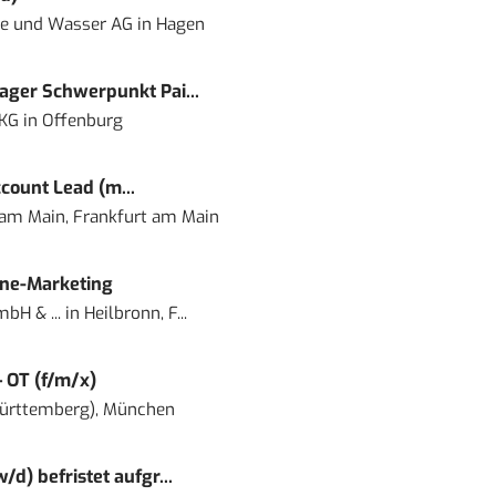
ie und Wasser AG
in
Hagen
ger Schwerpunkt Pai...
 KG
in
Offenburg
count Lead (m...
 am Main, Frankfurt am Main
ine-Marketing
bH & ...
in
Heilbronn, F...
– OT (f/m/x)
ürttemberg), München
) befristet aufgr...