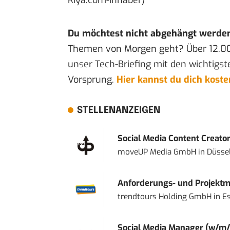
Du möchtest nicht abgehängt werde
Themen von Morgen geht? Über 12.0
unser Tech-Briefing mit den wichtigst
Vorsprung.
Hier kannst du dich kost
STELLENANZEIGEN
Social Media Content Creato
moveUP Media GmbH
in
Düsse
Anforderungs- und Projektma
trendtours Holding GmbH
in
E
Social Media Manager (w/m/