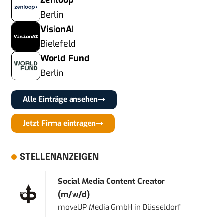
Zenloop
Berlin
VisionAI
Bielefeld
World Fund
Berlin
Alle Einträge ansehen
Jetzt Firma eintragen
STELLENANZEIGEN
Social Media Content Creator
(m/w/d)
moveUP Media GmbH
in
Düsseldorf