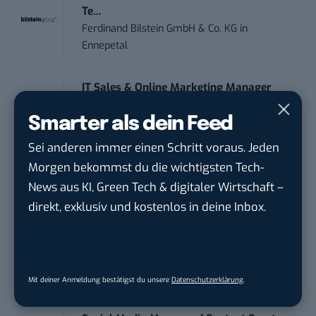
Te...
Ferdinand Bilstein GmbH & Co. KG
in
Ennepetal
IT Sales & Online Marketing Manager
(m/w/...
Smarter als dein Feed
Instaffo GmbH
in
Karlsruhe
Sei anderen immer einen Schritt voraus. Jeden
Marketing Manager – Content
Morgen bekommst du die wichtigsten Tech-
Marketing /...
News aus KI, Green Tech & digitaler Wirtschaft –
Acura Fachklinik GmbH
in
Albstadt
direkt, exklusiv und kostenlos in deine Inbox.
Referent (m/w/d) Technik & Netzwerke
DVGW Deutscher Verein des Gas- und
Wasserfac...
in
Bonn
Mit deiner Anmeldung bestätigst du unsere
Datenschutzerklärung
.