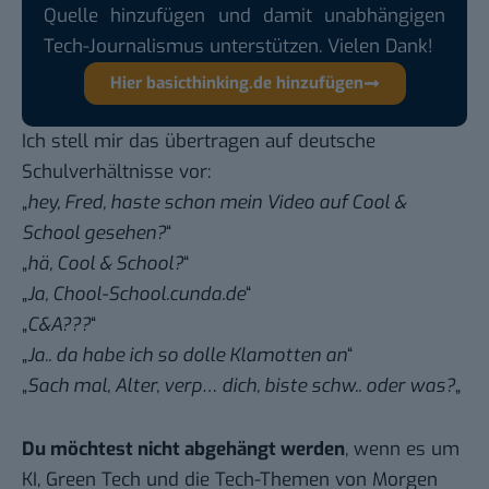
Quelle hinzufügen und damit unabhängigen
Tech-Journalismus unterstützen. Vielen Dank!
Hier basicthinking.de hinzufügen
Ich stell mir das übertragen auf deutsche
Schulverhältnisse vor:
„
hey, Fred, haste schon mein Video auf Cool &
School gesehen?
“
„
hä, Cool & School?
“
„
Ja, Chool-School.cunda.de
“
„
C&A???
“
„
Ja.. da habe ich so dolle Klamotten an
“
„
Sach mal, Alter, verp… dich, biste schw.. oder was?
„
Du möchtest nicht abgehängt werden
, wenn es um
KI, Green Tech und die Tech-Themen von Morgen