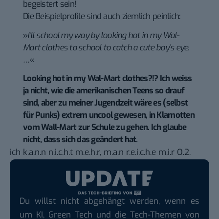
begeistert sein!
Die Beispielprofile sind auch ziemlich peinlich:
»
I’ll school my way by looking hot in my Wal-
Mart clothes to school to catch a cute boy’s eye.
…
«
Looking hot in my Wal-Mart clothes?!? Ich weiss
ja nicht, wie die amerikanischen Teens so drauf
sind, aber zu meiner Jugendzeit wäre es (selbst
für Punks) extrem uncool gewesen, in Klamotten
vom Wall-Mart zur Schule zu gehen. Ich glaube
nicht, dass sich das geändert hat.
ich k.a.n.n n.i.c.h.t m.e.h.r, m.a.n r.e.i.c.h.e m.i.r O.2.
Du willst nicht abgehängt werden, wenn es
um KI, Green Tech und die Tech-Themen von