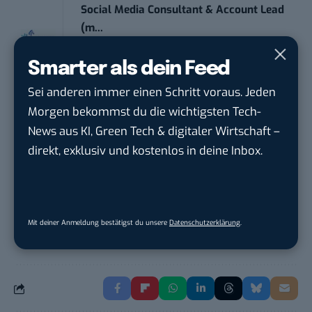
Social Media Consultant & Account Lead
(m...
Social DNA GmbH
in
Frankfurt am Main,
Frankfurt am Main
Smarter als dein Feed
Sei anderen immer einen Schritt voraus. Jeden
Sales-Manager (m/w/d) Online-
Morgen bekommst du die wichtigsten Tech-
Marketing
News aus KI, Green Tech & digitaler Wirtschaft –
.wtv Württemberger Medien GmbH & ...
in
direkt, exklusiv und kostenlos in deine Inbox.
Heilbronn, F...
Mit deiner Anmeldung bestätigst du unsere
Datenschutzerklärung
.
THEMEN:
VIDEO & FILME
YOUTUBE