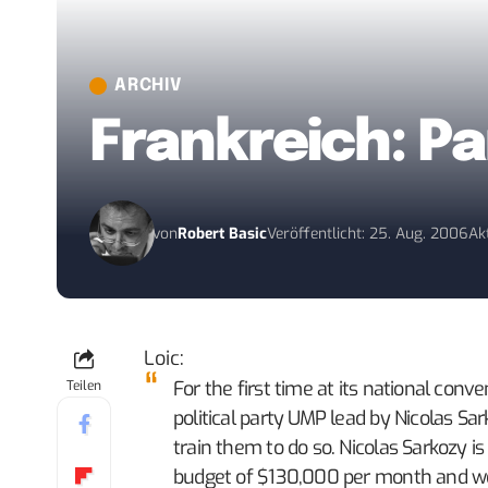
ARCHIV
Frankreich: Pa
von
Robert Basic
Veröffentlicht: 25. Aug. 2006
Ak
Loic
:
For the first time at its national conventi
Teilen
political party UMP lead by Nicolas Sar
train them to do so. Nicolas Sarkozy 
budget of $130,000 per month and we