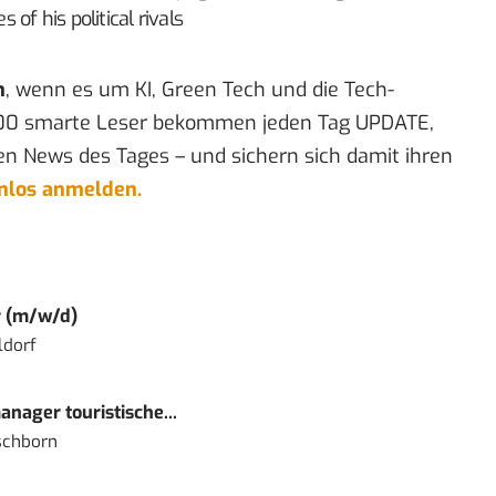
of his political rivals
n
, wenn es um KI, Green Tech und die Tech-
00 smarte Leser bekommen jeden Tag UPDATE,
en News des Tages – und sichern sich damit ihren
enlos anmelden.
r (m/w/d)
ldorf
nager touristische...
schborn