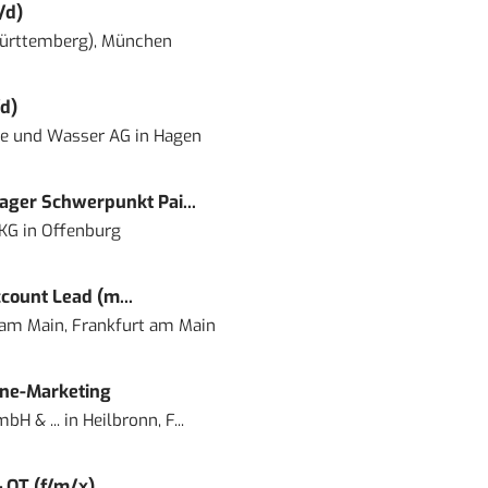
/d)
ürttemberg), München
d)
ie und Wasser AG
in
Hagen
ger Schwerpunkt Pai...
 KG
in
Offenburg
count Lead (m...
 am Main, Frankfurt am Main
ine-Marketing
bH & ...
in
Heilbronn, F...
– OT (f/m/x)