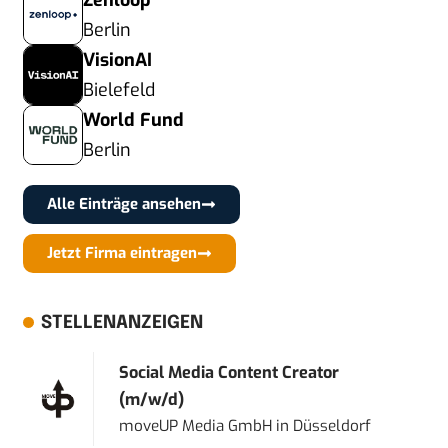
Zenloop
Berlin
VisionAI
Bielefeld
World Fund
Berlin
Alle Einträge ansehen
Jetzt Firma eintragen
STELLENANZEIGEN
Social Media Content Creator
(m/w/d)
moveUP Media GmbH
in
Düsseldorf