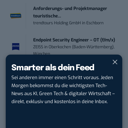
Anforderungs- und Projektmanager
touristische...
trendtours Holding GmbH
in
Eschborn
Endpoint Security Engineer – OT (f/m/x)
ZEISS
in
Oberkochen (Baden-Württemberg),
München
Smarter als dein Feed
Social Media Manager (m/w/d)
Sei anderen immer einen Schritt voraus. Jeden
BANNERKÖNIG GmbH
in
Gelsenkirchen
Morgen bekommst du die wichtigsten Tech-
News aus KI, Green Tech & digitaler Wirtschaft –
Social Media Manager / Content Creator
direkt, exklusiv und kostenlos in deine Inbox.
(m/w/d)
Dr. Meyer & Meyer-Peteaux New Media
Compa...
in
Rastede