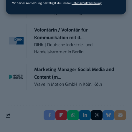
Mit deiner Anmeldung bestätigst du unsere
Datenschutzerklärung
.
Senior ASIC Digital Lead – ATPG & M...
Bosch Gruppe
in
Reutlingen
Volontärin / Volontär für
Kommunikation mit d...
DIHK | Deutsche Industrie- und
Handelskammer
in
Berlin
Marketing Manager Social Media and
Content (m...
Wave In Motion GmbH
in
Köln, Köln