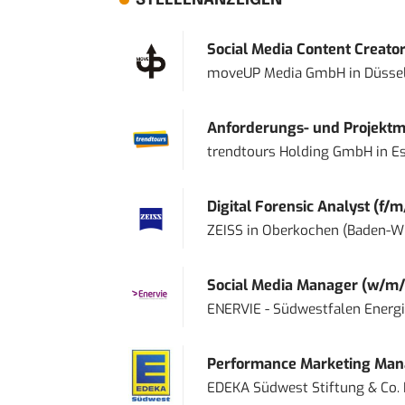
STELLENANZEIGEN
Social Media Content Creato
moveUP Media GmbH
in
Düsse
Anforderungs- und Projektma
trendtours Holding GmbH
in
E
Digital Forensic Analyst (f/m
ZEISS
in
Oberkochen (Baden-W
Social Media Manager (w/m/
ENERVIE - Südwestfalen Energ
Performance Marketing Mana
EDEKA Südwest Stiftung & Co.