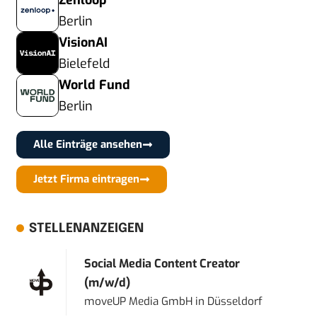
Zenloop
Berlin
VisionAI
Bielefeld
World Fund
Berlin
Alle Einträge ansehen
Jetzt Firma eintragen
STELLENANZEIGEN
Social Media Content Creator
(m/w/d)
moveUP Media GmbH
in
Düsseldorf