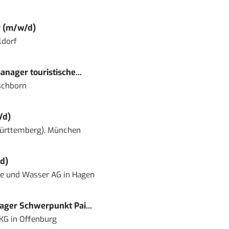
r (m/w/d)
ldorf
nager touristische...
schborn
/d)
ürttemberg), München
d)
ie und Wasser AG
in
Hagen
ger Schwerpunkt Pai...
 KG
in
Offenburg