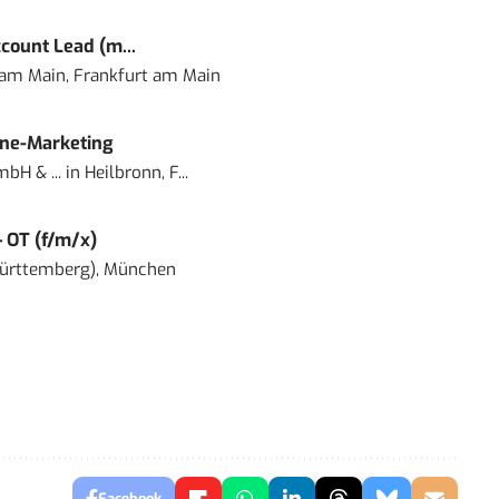
count Lead (m...
 am Main, Frankfurt am Main
ine-Marketing
bH & ...
in
Heilbronn, F...
– OT (f/m/x)
ürttemberg), München
Facebook